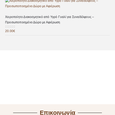
Χειροποίητο Διακοσμητικό από Υγρό Γυαλί για Συναδέλφους –
Προσωποποιημένο Δώρο με Αφιέρωση
20.00
€
0
out of 5
Επικοινωνία