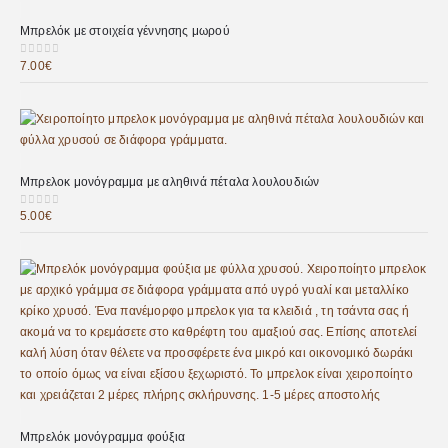
Μπρελόκ με στοιχεία γέννησης μωρού
7.00
€
0
out of 5
Μπρελοκ μονόγραμμα με αληθινά πέταλα λουλουδιών
5.00
€
0
out of 5
Μπρελόκ μονόγραμμα φούξια