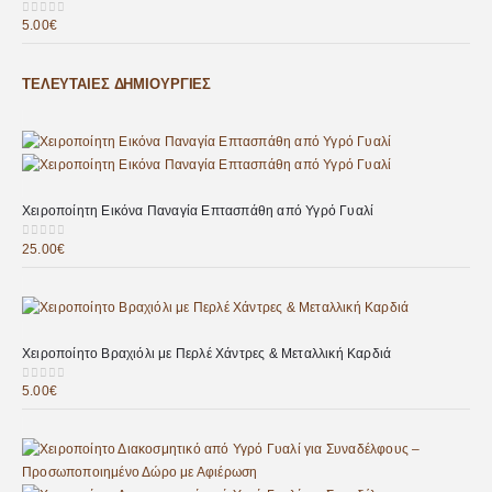
5.00
€
0
out of 5
ΤΕΛΕΥΤΑΊΕΣ ΔΗΜΙΟΥΡΓΊΕΣ
Χειροποίητη Εικόνα Παναγία Επτασπάθη από Υγρό Γυαλί
25.00
€
0
out of 5
Χειροποίητο Βραχιόλι με Περλέ Χάντρες & Μεταλλική Καρδιά
5.00
€
0
out of 5