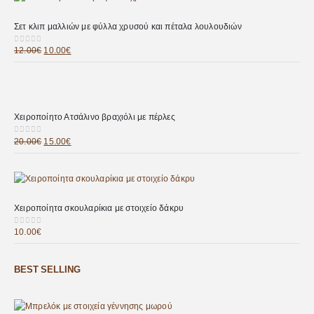
Σετ κλιπ μαλλιών με φύλλα χρυσού και πέταλα λουλουδιών
12.00
€
10.00
€
0
out of 5
Χειροποίητο Ατσάλινο βραχιόλι με πέρλες
20.00
€
15.00
€
0
out of 5
Χειροποίητα σκουλαρίκια με στοιχείο δάκρυ
10.00
€
0
out of 5
BEST SELLING