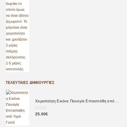
ΤΕΛΕΥΤΑΊΕΣ ΔΗΜΙΟΥΡΓΊΕΣ
Χειροποίητη Εικόνα Παναγία Επτασπάθη από Υγρό Γυαλί
0
out of 5
25.00
€