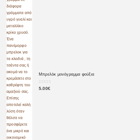
Μπρελόκ μονόγραμμα φούξια
0
out of 5
5.00
€