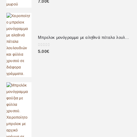
7.00
€
Μπρελοκ μονόγραμμα με αληθινά πέταλα λουλουδιών
0
out of 5
5.00
€