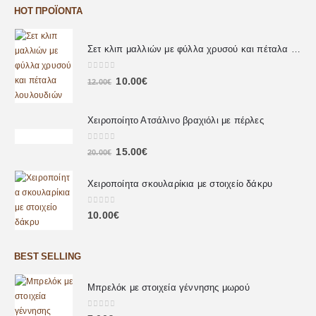
HOT ΠΡΟΪΌΝΤΑ
Σετ κλιπ μαλλιών με φύλλα χρυσού και πέταλα λουλουδιών
0
out of 5
10.00
€
12.00
€
Χειροποίητο Ατσάλινο βραχιόλι με πέρλες
0
out of 5
15.00
€
20.00
€
Χειροποίητα σκουλαρίκια με στοιχείο δάκρυ
0
out of 5
10.00
€
BEST SELLING
Μπρελόκ με στοιχεία γέννησης μωρού
0
out of 5