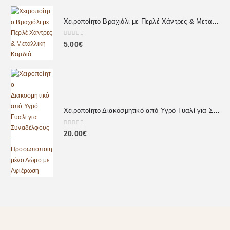
Χειροποίητο Βραχιόλι με Περλέ Χάντρες & Μεταλλική Καρδιά
0
out of 5
5.00
€
Χειροποίητο Διακοσμητικό από Υγρό Γυαλί για Συναδέλφους – Προσωποποιημένο Δώρο με Αφιέρωση
0
out of 5
20.00
€