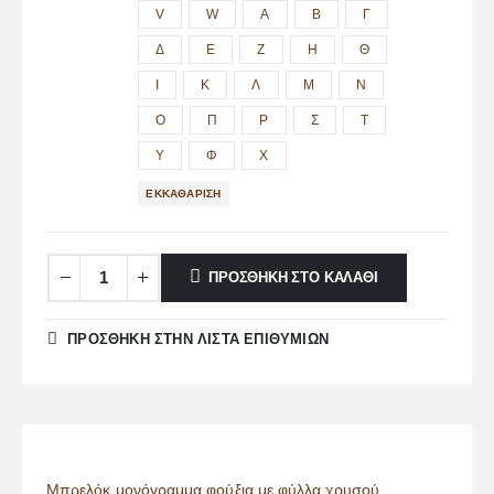
V
W
Α
Β
Γ
Δ
Ε
Ζ
Η
Θ
Ι
Κ
Λ
Μ
Ν
Ο
Π
Ρ
Σ
Τ
Υ
Φ
Χ
ΕΚΚΑΘΆΡΙΣΗ
ΠΡΟΣΘΉΚΗ ΣΤΟ ΚΑΛΆΘΙ
ΠΡΌΣΘΉΚΗ ΣΤΗΝ ΛΊΣΤΑ ΕΠΙΘΥΜΙΏΝ
Μπρελόκ μονόγραμμα φούξια με φύλλα χρυσού.