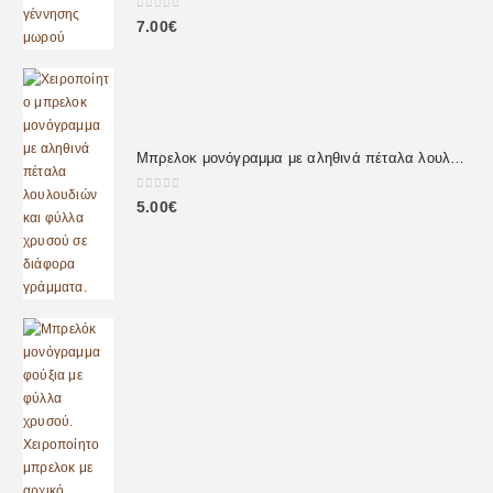
0
out of 5
7.00
€
Μπρελοκ μονόγραμμα με αληθινά πέταλα λουλουδιών
0
out of 5
5.00
€