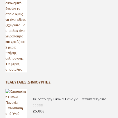
ΤΕΛΕΥΤΑΊΕΣ ΔΗΜΙΟΥΡΓΊΕΣ
Χειροποίητη Εικόνα Παναγία Επτασπάθη από Υγρό Γυαλί
0
out of 5
25.00
€