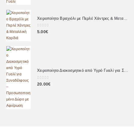
Χειροποίητο Βραχιόλι με Περλέ Χάντρες & Μεταλλική Καρδιά
0
out of 5
5.00
€
Χειροποίητο Διακοσμητικό από Υγρό Γυαλί για Συναδέλφους – Προσωποποιημένο Δώρο με Αφιέρωση
0
out of 5
20.00
€