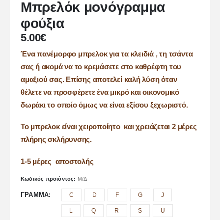
Μπρελόκ μονόγραμμα
φούξια
5.00
€
Ένα πανέμορφο μπρελοκ για τα κλειδιά , τη τσάντα
σας ή ακομά να το κρεμάσετε στο καθρέφτη του
αμαξιού σας. Επίσης αποτελεί καλή λύση όταν
θέλετε να προσφέρετε ένα μικρό και οικονομικό
δωράκι το οποίο όμως να είναι εξίσου ξεχωριστό.
Το μπρελοκ είναι χειροποίητο και χρειάζεται 2 μέρες
πλήρης σκλήρυνσης.
1-5 μέρες αποστολής
Κωδικός προϊόντος:
Μ/Δ
ΓΡΆΜΜΑ
C
D
F
G
J
L
Q
R
S
U