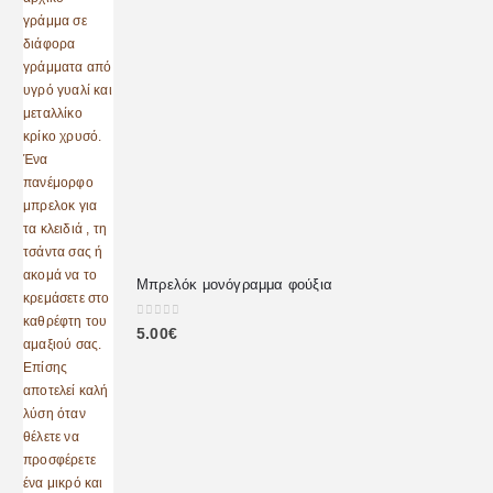
Μπρελόκ μονόγραμμα φούξια
0
out of 5
5.00
€