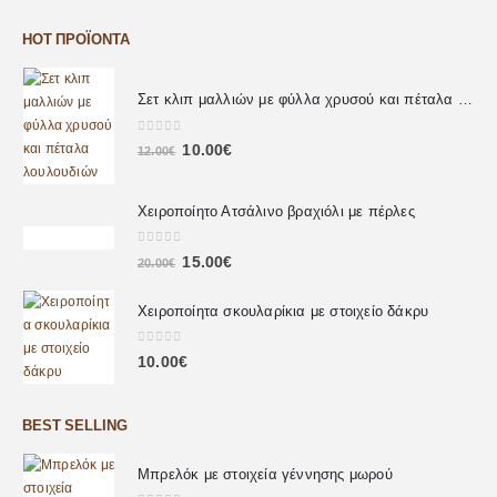
HOT ΠΡΟΪΌΝΤΑ
Σετ κλιπ μαλλιών με φύλλα χρυσού και πέταλα λουλουδιών
0
out of 5
10.00
€
12.00
€
Χειροποίητο Ατσάλινο βραχιόλι με πέρλες
0
out of 5
15.00
€
20.00
€
Χειροποίητα σκουλαρίκια με στοιχείο δάκρυ
0
out of 5
10.00
€
BEST SELLING
Μπρελόκ με στοιχεία γέννησης μωρού