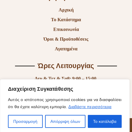
Αρχική
Το Κατάστημα
Επικοινωνία
Όροι & Προϋποθέσεις
Αγαπημένα
Ώρες Λειτουργίας
Δευ & Τετ & Σαβ: 9:00 – 15:00
Τρι & Παρ: 9:00 – 14:30 & 17:30-21:00
Διαχείριση Συγκατάθεσης
Πεμ: 9:00-18:00
Αυτός ο ιστότοπος χρησιμοποιεί cookies για να διασφαλίσει
ότι θα έχετε καλύτερη εμπειρία.
Διαβάστε περισσότερα
Κυρ: Κλειστά
Προσαρμογή
Απόρριψη όλων
Το κατάλαβα
© 2025 Fantasy Of Shiny | Κατασκευή Ιστοσελίδας
ByYourSite