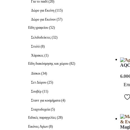
Για το παιδί
(20)
Δώρο για Εκείνη
(115)
Δώρο για Εκείνον
(57)
Είδη γραφείου
(52)
Σελιδοδείκτες
(32)
Στυλό
(8)
Χάρακες
(1)
Είδη διακόσμησης και χώρου
(82)
AQC 
Δίσκοι
(34)
6.00
Σετ Δώρου
(25)
Επ
Σουβέρ
(11)
Σταντ για κοσμήματα
(4)
Σταχτοδοχεία
(5)
Ειδικές παραγγελίες
(28)
Magi
Εικόνες Αγίων
(8)