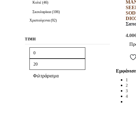
Κολιέ
(46)
Σκουλαρίκια
(106)
Χριστούγεννα
(92)
Σαπο
4.00
ΤΙΜΉ
Πρ
Εμφάνιση
Φιλτράρισμα
1
2
3
4