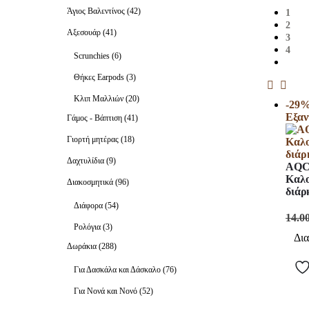
Άγιος Βαλεντίνος
(42)
1
2
Αξεσουάρ
(41)
3
4
Scrunchies
(6)
Θήκες Earpods
(3)
Κλιπ Μαλλιών
(20)
-29
Εξαν
Γάμος - Βάπτιση
(41)
Γιορτή μητέρας
(18)
Δαχτυλίδια
(9)
AQC 
Καλο
Διακοσμητικά
(96)
διάρ
Διάφορα
(54)
14.0
Ρολόγια
(3)
Δια
Δωράκια
(288)
Για Δασκάλα και Δάσκαλο
(76)
Για Νονά και Νονό
(52)