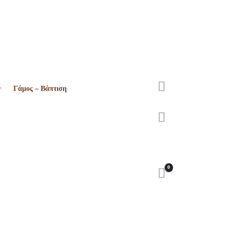
ν
Γάμος – Βάπτιση
0