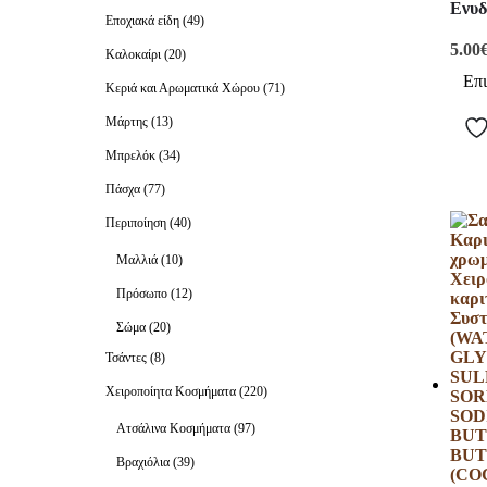
Ενυδ
Εποχιακά είδη
(49)
5.00
Καλοκαίρι
(20)
Επ
Κεριά και Αρωματικά Χώρου
(71)
Μάρτης
(13)
Μπρελόκ
(34)
Πάσχα
(77)
Περιποίηση
(40)
Μαλλιά
(10)
Πρόσωπο
(12)
Σώμα
(20)
Τσάντες
(8)
Χειροποίητα Κοσμήματα
(220)
Ατσάλινα Κοσμήματα
(97)
Βραχιόλια
(39)