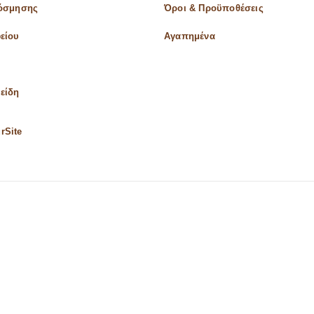
κόσμησης
Όροι & Προϋποθέσεις
είου
Αγαπημένα
είδη
rSite