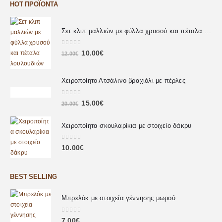
HOT ΠΡΟΪΌΝΤΑ
Σετ κλιπ μαλλιών με φύλλα χρυσού και πέταλα λουλουδιών
0
out of 5
10.00
€
12.00
€
Χειροποίητο Ατσάλινο βραχιόλι με πέρλες
0
out of 5
15.00
€
20.00
€
Χειροποίητα σκουλαρίκια με στοιχείο δάκρυ
0
out of 5
10.00
€
BEST SELLING
Μπρελόκ με στοιχεία γέννησης μωρού
0
out of 5
7.00
€