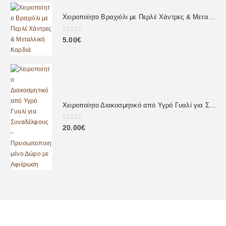
Χειροποίητο Βραχιόλι με Περλέ Χάντρες & Μεταλλική Καρδιά
0
out of 5
5.00
€
Χειροποίητο Διακοσμητικό από Υγρό Γυαλί για Συναδέλφους – Προσωποποιημένο Δώρο με Αφιέρωση
0
out of 5
20.00
€