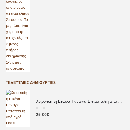
ΤΕΛΕΥΤΑΊΕΣ ΔΗΜΙΟΥΡΓΊΕΣ
Χειροποίητη Εικόνα Παναγία Επτασπάθη από Υγρό Γυαλί
0
out of 5
25.00
€