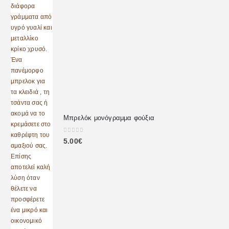
Μπρελόκ μονόγραμμα φούξια
0
out of 5
5.00
€