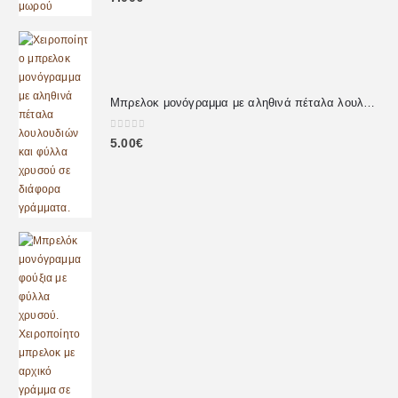
Μπρελοκ μονόγραμμα με αληθινά πέταλα λουλουδιών
0
out of 5
5.00
€