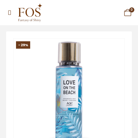
0
-29%