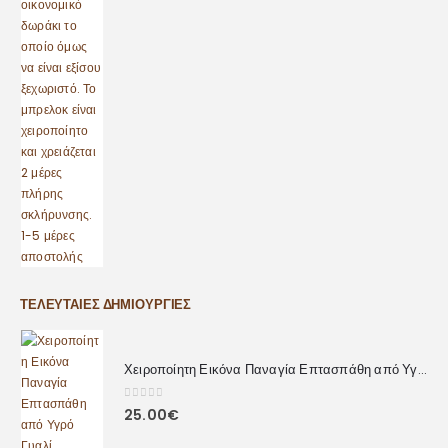
ΤΕΛΕΥΤΑΊΕΣ ΔΗΜΙΟΥΡΓΊΕΣ
Χειροποίητη Εικόνα Παναγία Επτασπάθη από Υγρό Γυαλί
0
out of 5
25.00
€