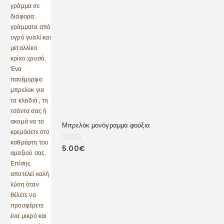
Μπρελόκ μονόγραμμα φούξια
0
out of 5
5.00
€