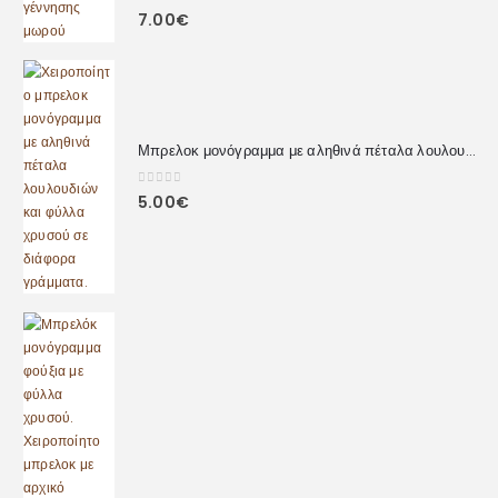
0
out of 5
7.00
€
Μπρελοκ μονόγραμμα με αληθινά πέταλα λουλουδιών
0
out of 5
5.00
€