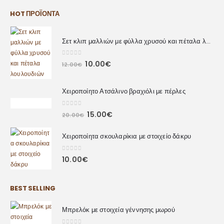
HOT ΠΡΟΪΌΝΤΑ
Σετ κλιπ μαλλιών με φύλλα χρυσού και πέταλα λουλουδιών
0
out of 5
10.00
€
12.00
€
Χειροποίητο Ατσάλινο βραχιόλι με πέρλες
0
out of 5
15.00
€
20.00
€
Χειροποίητα σκουλαρίκια με στοιχείο δάκρυ
0
out of 5
10.00
€
BEST SELLING
Μπρελόκ με στοιχεία γέννησης μωρού