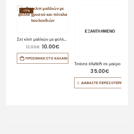
-17%
ΕΞΑΝΤΛΗΜΈΝΟ
Ατσάλινη αλυσίδα με στοιχείο βαζάκι
Σετ κλιπ μαλλιών με φύλλα χρυσού και πέταλα λουλουδιών
10.00
€
12.00
€
Τσάντα clutch σε μαύρο χρώμα
ΆΘΙ
ΠΡΟΣΘΉΚΗ ΣΤΟ ΚΑΛΆΘΙ
35.00
€
ΔΙΑΒΆΣΤΕ ΠΕΡΙΣΣΌΤΕΡΑ