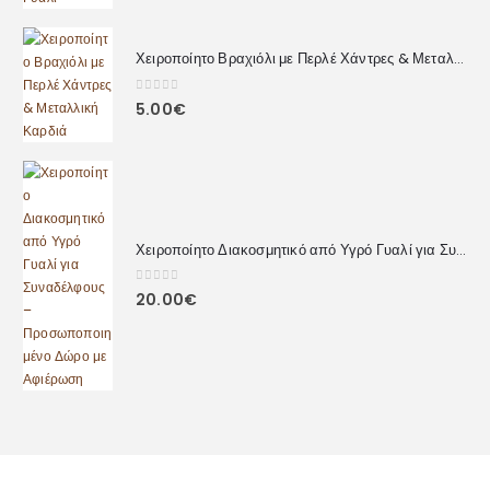
Χειροποίητο Βραχιόλι με Περλέ Χάντρες & Μεταλλική Καρδιά
0
out of 5
5.00
€
Χειροποίητο Διακοσμητικό από Υγρό Γυαλί για Συναδέλφους – Προσωποποιημένο Δώρο με Αφιέρωση
0
out of 5
20.00
€