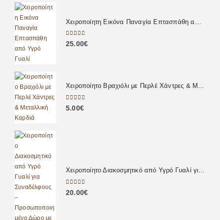
Χειροποίητη Εικόνα Παναγία Επτασπάθη από Υγρό Γυαλί
0
out of 5
25.00
€
Χειροποίητο Βραχιόλι με Περλέ Χάντρες & Μεταλλική Καρδιά
0
out of 5
5.00
€
Χειροποίητο Διακοσμητικό από Υγρό Γυαλί για Συναδέλφους – Προσωποποιημένο Δώρο με Αφιέρωση
0
out of 5
20.00
€