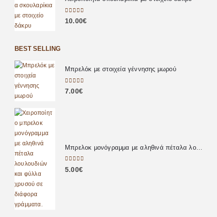
0
out of 5
10.00
€
BEST SELLING
Μπρελόκ με στοιχεία γέννησης μωρού
0
out of 5
7.00
€
Μπρελοκ μονόγραμμα με αληθινά πέταλα λουλουδιών
0
out of 5
5.00
€