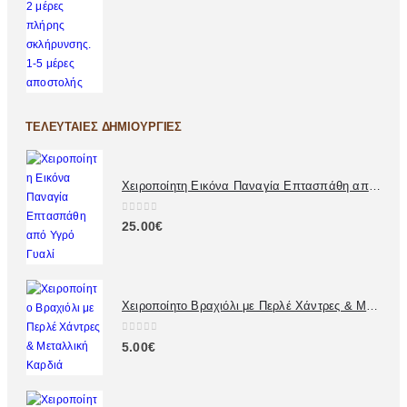
ΤΕΛΕΥΤΑΊΕΣ ΔΗΜΙΟΥΡΓΊΕΣ
Χειροποίητη Εικόνα Παναγία Επτασπάθη από Υγρό Γυαλί
0
out of 5
25.00
€
Χειροποίητο Βραχιόλι με Περλέ Χάντρες & Μεταλλική Καρδιά
0
out of 5
5.00
€