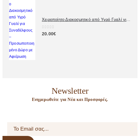
Χειροποίητο Διακοσμητικό από Υγρό Γυαλί για Συναδέλφους – Προσωποποιημένο Δώρο με Αφιέρωση
0
out of 5
20.00
€
Newsletter
Ενημερωθείτε για Νέα και Προσφορές.