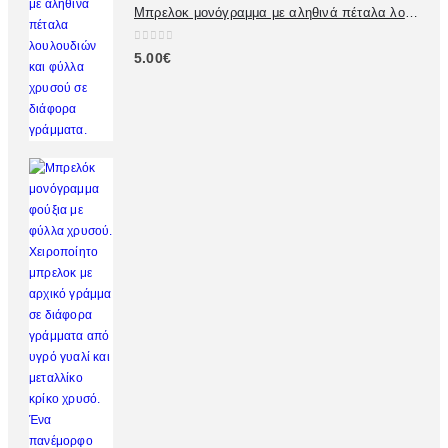
Μπρελοκ μονόγραμμα με αληθινά πέταλα λουλουδιών
2
ι
€
0
0
:
.
0
0
out of 5
.
1
5.00
€
€
0
5
.
0
.
€
0
.
0
€
.