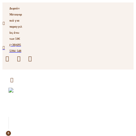
Δωρεάν
Μεταφορ
ικά για
παραγγελ
ίες άνω
των 50€
(+30)695
5394 548
0