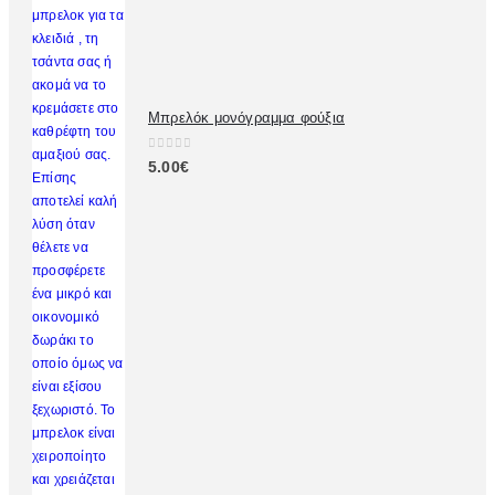
Μπρελόκ μονόγραμμα φούξια
0
out of 5
5.00
€