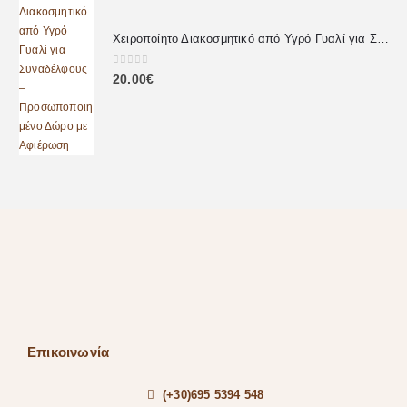
Χειροποίητο Διακοσμητικό από Υγρό Γυαλί για Συναδέλφους – Προσωποποιημένο Δώρο με Αφιέρωση
0
out of 5
20.00
€
Επικοινωνία
(+30)695 5394 548