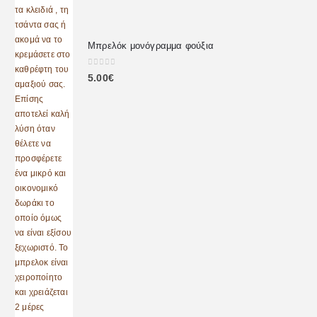
Μπρελόκ μονόγραμμα φούξια
0
out of 5
5.00
€