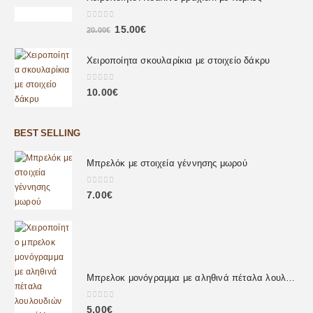
0
out of 5
15.00
€
20.00
€
Χειροποίητα σκουλαρίκια με στοιχείο δάκρυ
0
out of 5
10.00
€
BEST SELLING
Μπρελόκ με στοιχεία γέννησης μωρού
0
out of 5
7.00
€
Μπρελοκ μονόγραμμα με αληθινά πέταλα λουλουδιών
0
out of 5
5.00
€