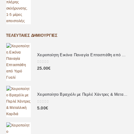
ΤΕΛΕΥΤΑΊΕΣ ΔΗΜΙΟΥΡΓΊΕΣ
Χειροποίητη Εικόνα Παναγία Επτασπάθη από Υγρό Γυαλί
0
out of 5
25.00
€
Χειροποίητο Βραχιόλι με Περλέ Χάντρες & Μεταλλική Καρδιά
0
out of 5
5.00
€