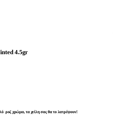
inted 4.5gr
λό ροζ χρώμα,
τα χείλη σας θα το λατρέψουν!