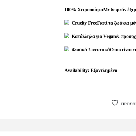
100% Χειροποίητα
Με δωρεάν έξτρ
Cruelty Free
Γιατί τα ζωάκια μό
Κατάλληλα για Vegan
& προσοχ
Φυσικά Συστατικά
Όπου είναι ε
Availability:
Εξαντλημένο
ΠΡΌΣΘ