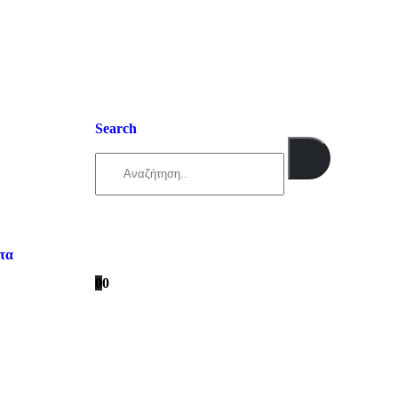
Search
τα
0
0