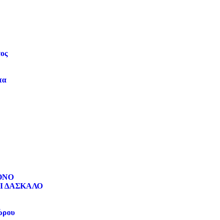
τος
τα
ΟΝΟ
Ι ΔΑΣΚΑΛΟ
ώρου