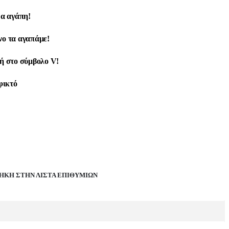
α αγάπη!
νο τα αγαπάμε!
ή στο σύμβολο V!
φικτό
ΉΚΗ ΣΤΗΝ ΛΊΣΤΑ ΕΠΙΘΥΜΙΏΝ