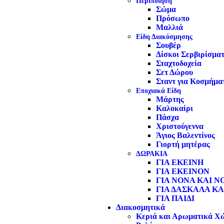
Περιποίηση
Σώμα
Πρόσωπο
Μαλλιά
Είδη Διακόσμησης
Σουβέρ
Δίσκοι Σερβιρίσμα
Σταχτοδοχεία
Σετ Δώρου
Σταντ για Κοσμήμα
Εποχιακά Είδη
Μάρτης
Καλοκαίρι
Πάσχα
Χριστούγεννα
Άγιος Βαλεντίνος
Γιορτή μητέρας
ΔΩΡΑΚΙΑ
ΓΙΑ ΕΚΕΙΝΗ
ΓΙΑ ΕΚΕΙΝΟΝ
ΓΙΑ ΝΟΝΑ ΚΑΙ Ν
ΓΙΑ ΔΑΣΚΑΛΑ ΚΑ
ΓΙΑ ΠΑΙΔΙ
Διακοσμητικά
Κεριά και Αρωματικά Χ