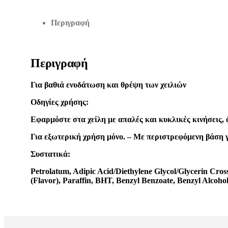
Περιγραφή
Περιγραφή
Για βαθιά ενυδάτωση και θρέψη των χειλιών
Οδηγίες χρήσης:
Εφαρμόστε στα χείλη με απαλές και κυκλικές κινήσεις, 
Για εξωτερική χρήση μόνο. – Με
περιστρεφόμενη
βάση γ
Συστατικά:
Petrolatum, Adipic Acid/Diethylene Glycol/Glycerin Cro
(Flavor), Paraffin, BHT, Benzyl Benzoate, Benzyl Alcoho