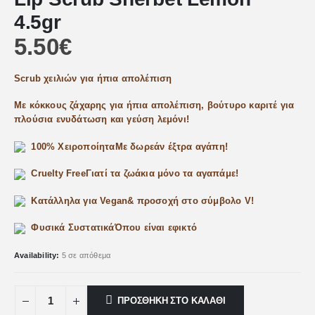
4.5gr
5.50
€
Scrub χειλιών για ήπια απολέπιση
Με κόκκους ζάχαρης για ήπια απολέπιση,
βούτυρο καριτέ
για
πλούσια ενυδάτωση και
γεύση λεμόνι
!
100% Χειροποίητα
Με δωρεάν έξτρα αγάπη!
Cruelty Free
Γιατί τα ζωάκια μόνο τα αγαπάμε!
Κατάλληλα για Vegan
& προσοχή στο σύμβολο V!
Φυσικά Συστατικά
Όπου είναι εφικτό
Availability:
5 σε απόθεμα
ΠΡΟΣΘΉΚΗ ΣΤΟ ΚΑΛΆΘΙ