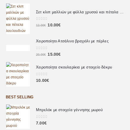
Σετ κλιπ μαλλιών με φύλλα χρυσού και πέταλα λουλουδιών
0
out of 5
10.00
€
12.00
€
Χειροποίητο Ατσάλινο βραχιόλι με πέρλες
0
out of 5
15.00
€
20.00
€
Χειροποίητα σκουλαρίκια με στοιχείο δάκρυ
0
out of 5
10.00
€
BEST SELLING
Μπρελόκ με στοιχεία γέννησης μωρού
0
out of 5
7.00
€