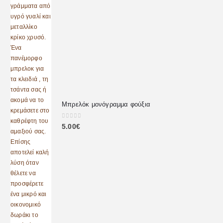
Μπρελόκ μονόγραμμα φούξια
0
out of 5
5.00
€