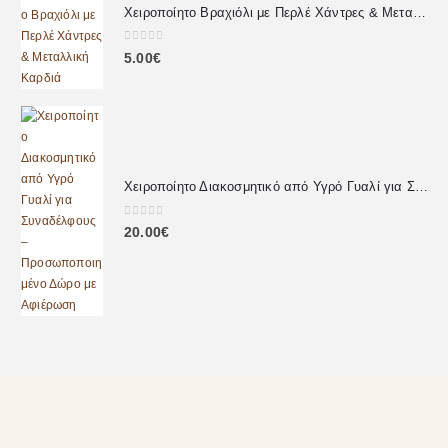
Χειροποίητο Βραχιόλι με Περλέ Χάντρες & Μεταλλική Καρδιά
0
out of 5
5.00
€
Χειροποίητο Διακοσμητικό από Υγρό Γυαλί για Συναδέλφους – Προσωποποιημένο Δώρο με Αφιέρωση
0
out of 5
20.00
€