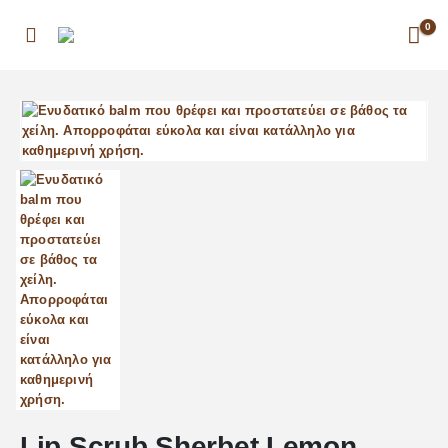
0
Lip Scrub Sherbet Lemon