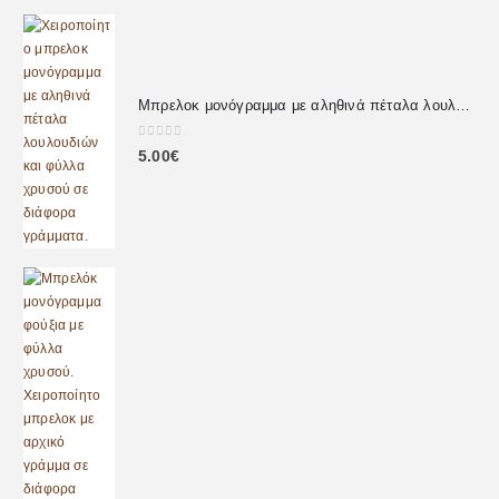
Μπρελοκ μονόγραμμα με αληθινά πέταλα λουλουδιών
0
out of 5
5.00
€