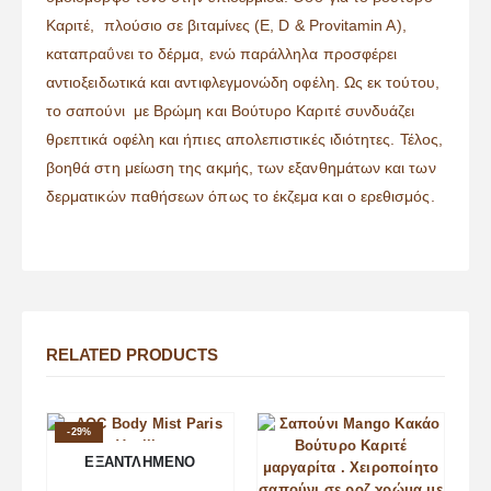
Καριτέ, πλούσιο σε βιταμίνες (E, D & Provitamin A),
καταπραΰνει το δέρμα, ενώ παράλληλα προσφέρει
αντιοξειδωτικά και αντιφλεγμονώδη οφέλη. Ως εκ τούτου,
το σαπούνι με Βρώμη και Βούτυρο Καριτέ συνδυάζει
θρεπτικά οφέλη και ήπιες απολεπιστικές ιδιότητες. Τέλος,
βοηθά στη μείωση της ακμής, των εξανθημάτων και των
δερματικών παθήσεων όπως το έκζεμα και ο ερεθισμός.
RELATED PRODUCTS
-29%
ΕΞΑΝΤΛΗΜΈΝΟ