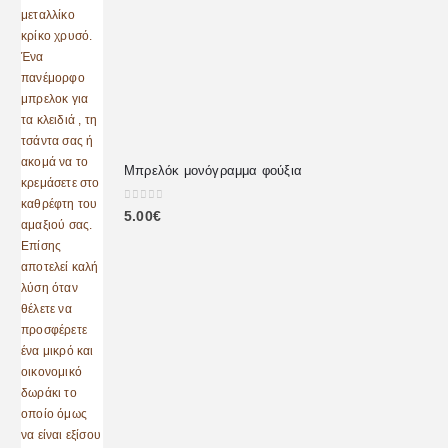
Μπρελόκ μονόγραμμα φούξια
0
out of 5
5.00
€