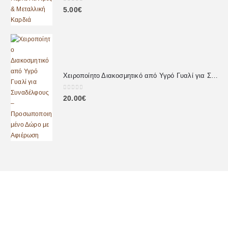
0
out of 5
5.00
€
Χειροποίητο Διακοσμητικό από Υγρό Γυαλί για Συναδέλφους – Προσωποποιημένο Δώρο με Αφιέρωση
0
out of 5
20.00
€