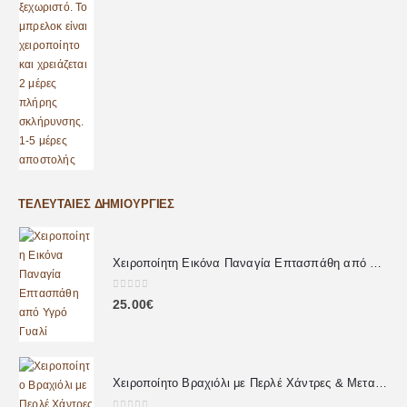
ΤΕΛΕΥΤΑΊΕΣ ΔΗΜΙΟΥΡΓΊΕΣ
Χειροποίητη Εικόνα Παναγία Επτασπάθη από Υγρό Γυαλί
0
out of 5
25.00
€
Χειροποίητο Βραχιόλι με Περλέ Χάντρες & Μεταλλική Καρδιά