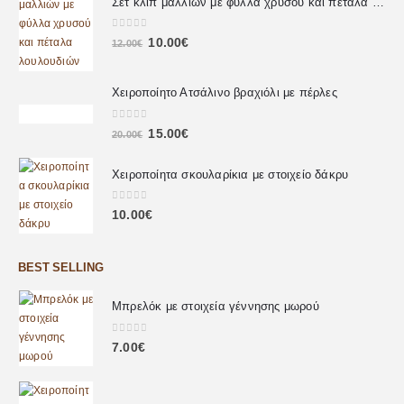
Σετ κλιπ μαλλιών με φύλλα χρυσού και πέταλα λουλουδιών
0
out of 5
10.00
€
12.00
€
Χειροποίητο Ατσάλινο βραχιόλι με πέρλες
0
out of 5
15.00
€
20.00
€
Χειροποίητα σκουλαρίκια με στοιχείο δάκρυ
0
out of 5
10.00
€
BEST SELLING
Μπρελόκ με στοιχεία γέννησης μωρού
0
out of 5
7.00
€