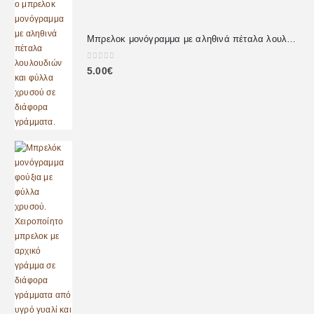
Μπρελοκ μονόγραμμα με αληθινά πέταλα λουλουδιών
0
out of 5
5.00
€