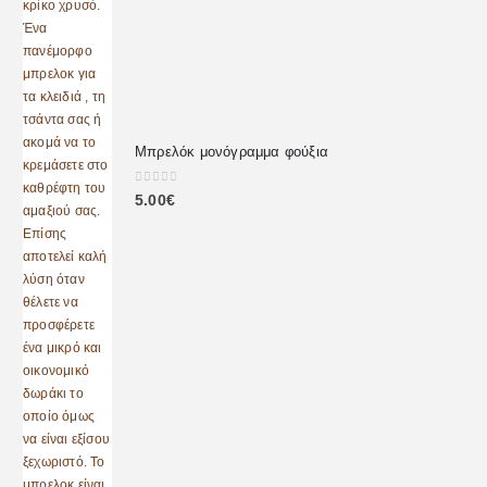
Μπρελόκ μονόγραμμα φούξια
0
out of 5
5.00
€