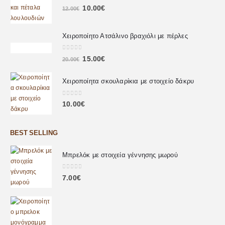
0
out of 5
10.00
€
12.00
€
Χειροποίητο Ατσάλινο βραχιόλι με πέρλες
0
out of 5
15.00
€
20.00
€
Χειροποίητα σκουλαρίκια με στοιχείο δάκρυ
0
out of 5
10.00
€
BEST SELLING
Μπρελόκ με στοιχεία γέννησης μωρού
0
out of 5
7.00
€