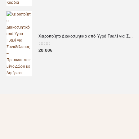
Χειροποίητο Διακοσμητικό από Υγρό Γυαλί για Συναδέλφους – Προσωποποιημένο Δώρο με Αφιέρωση
0
out of 5
20.00
€