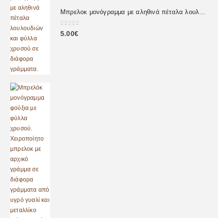
Μπρελοκ μονόγραμμα με αληθινά πέταλα λουλουδιών
0
out of 5
5.00
€