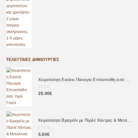
ΤΕΛΕΥΤΑΊΕΣ ΔΗΜΙΟΥΡΓΊΕΣ
Χειροποίητη Εικόνα Παναγία Επτασπάθη από Υγρό Γυαλί
0
out of 5
25.00
€
Χειροποίητο Βραχιόλι με Περλέ Χάντρες & Μεταλλική Καρδιά
0
out of 5
5.00
€