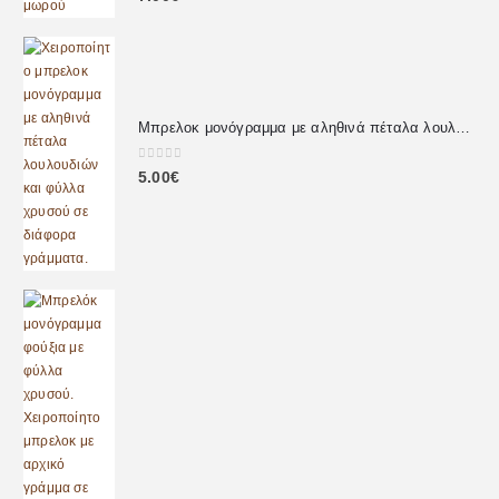
Μπρελοκ μονόγραμμα με αληθινά πέταλα λουλουδιών
0
out of 5
5.00
€