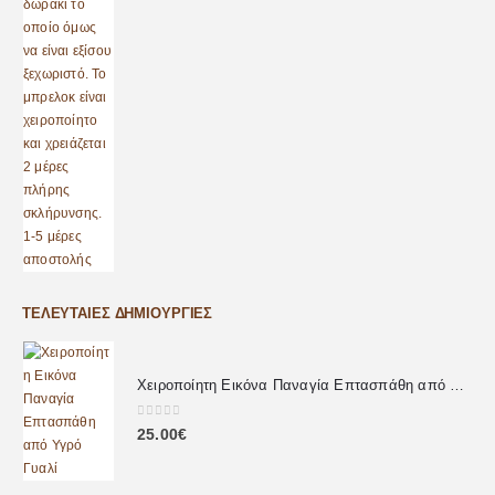
ΤΕΛΕΥΤΑΊΕΣ ΔΗΜΙΟΥΡΓΊΕΣ
Χειροποίητη Εικόνα Παναγία Επτασπάθη από Υγρό Γυαλί
0
out of 5
25.00
€