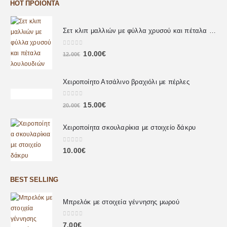
HOT ΠΡΟΪΌΝΤΑ
Σετ κλιπ μαλλιών με φύλλα χρυσού και πέταλα λουλουδιών
0
out of 5
10.00
€
12.00
€
Χειροποίητο Ατσάλινο βραχιόλι με πέρλες
0
out of 5
15.00
€
20.00
€
Χειροποίητα σκουλαρίκια με στοιχείο δάκρυ
0
out of 5
10.00
€
BEST SELLING
Μπρελόκ με στοιχεία γέννησης μωρού
0
out of 5
7.00
€