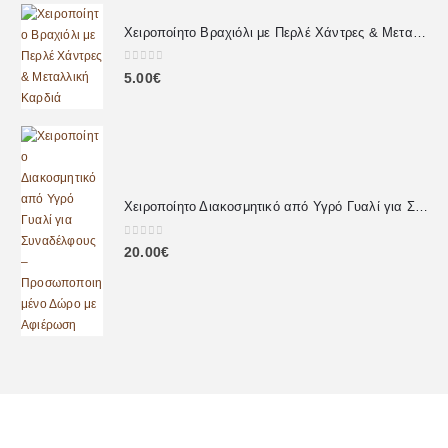
Χειροποίητο Βραχιόλι με Περλέ Χάντρες & Μεταλλική Καρδιά
0
out of 5
5.00
€
Χειροποίητο Διακοσμητικό από Υγρό Γυαλί για Συναδέλφους – Προσωποποιημένο Δώρο με Αφιέρωση
0
out of 5
20.00
€