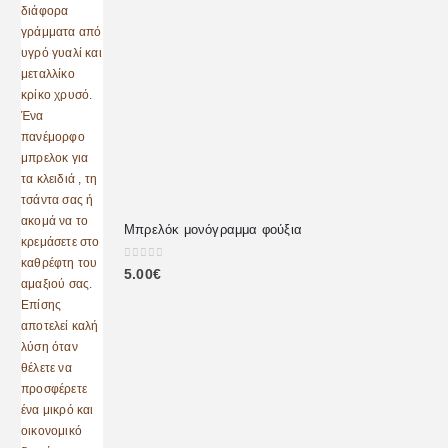
Μπρελόκ μονόγραμμα φούξια
0
out of 5
5.00
€