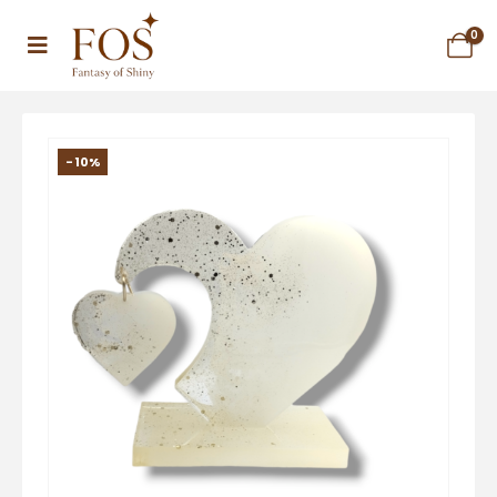
0
-10%