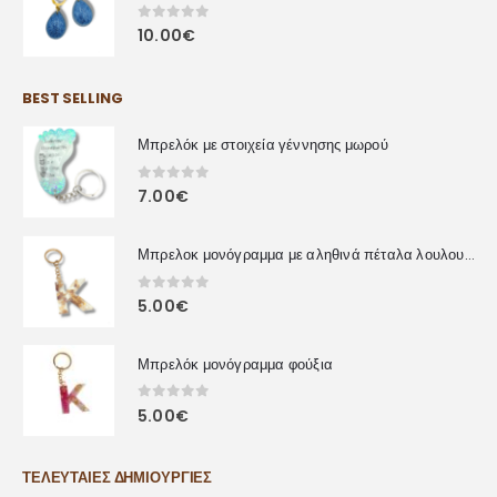
0
out of 5
10.00
€
BEST SELLING
Μπρελόκ με στοιχεία γέννησης μωρού
0
out of 5
7.00
€
Μπρελοκ μονόγραμμα με αληθινά πέταλα λουλουδιών
0
out of 5
5.00
€
Μπρελόκ μονόγραμμα φούξια
0
out of 5
5.00
€
ΤΕΛΕΥΤΑΊΕΣ ΔΗΜΙΟΥΡΓΊΕΣ