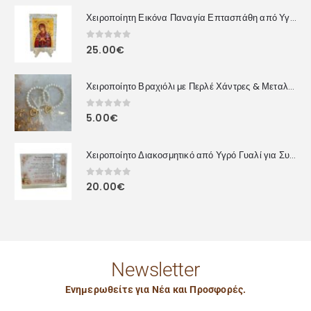
Χειροποίητη Εικόνα Παναγία Επτασπάθη από Υγρό Γυαλί
0
out of 5
25.00
€
Χειροποίητο Βραχιόλι με Περλέ Χάντρες & Μεταλλική Καρδιά
0
out of 5
5.00
€
Χειροποίητο Διακοσμητικό από Υγρό Γυαλί για Συναδέλφους – Προσωποποιημένο Δώρο με Αφιέρωση
0
out of 5
20.00
€
Newsletter
Ενημερωθείτε για Νέα και Προσφορές.