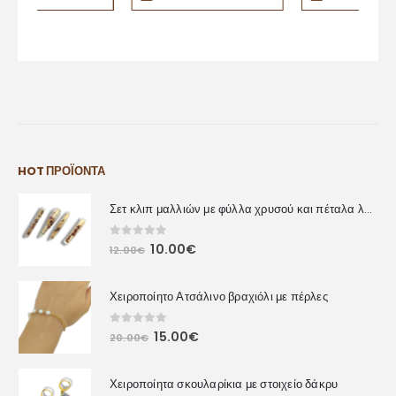
HOT ΠΡΟΪΌΝΤΑ
Σετ κλιπ μαλλιών με φύλλα χρυσού και πέταλα λουλουδιών
0
out of 5
10.00
€
12.00
€
Χειροποίητο Ατσάλινο βραχιόλι με πέρλες
0
out of 5
15.00
€
20.00
€
Χειροποίητα σκουλαρίκια με στοιχείο δάκρυ