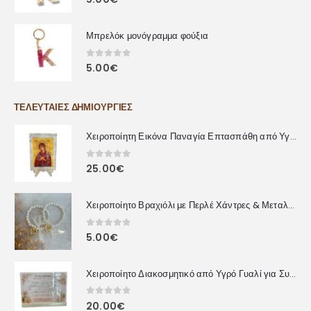
Μπρελόκ μονόγραμμα φούξια
0
out of 5
5.00
€
ΤΕΛΕΥΤΑΊΕΣ ΔΗΜΙΟΥΡΓΊΕΣ
Χειροποίητη Εικόνα Παναγία Επτασπάθη από Υγρό Γυαλί
0
out of 5
25.00
€
Χειροποίητο Βραχιόλι με Περλέ Χάντρες & Μεταλλική Καρδιά
0
out of 5
5.00
€
Χειροποίητο Διακοσμητικό από Υγρό Γυαλί για Συναδέλφους – Προσωποποιημένο Δώρο με Αφιέρωση
0
out of 5
20.00
€