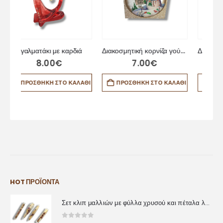
ά
Διακοσμητική κορνίζα γούρι χιονάνθρωπος
Δώρο για δασκάλα πλακέτα από υγρό γυαλί
7.00
€
10.00
€
ΆΘΙ
ΠΡΟΣΘΉΚΗ ΣΤΟ ΚΑΛΆΘΙ
ΠΡΟΣΘΉΚΗ ΣΤΟ ΚΑΛΆΘΙ
HOT ΠΡΟΪΌΝΤΑ
Σετ κλιπ μαλλιών με φύλλα χρυσού και πέταλα λουλουδιών
0
out of 5