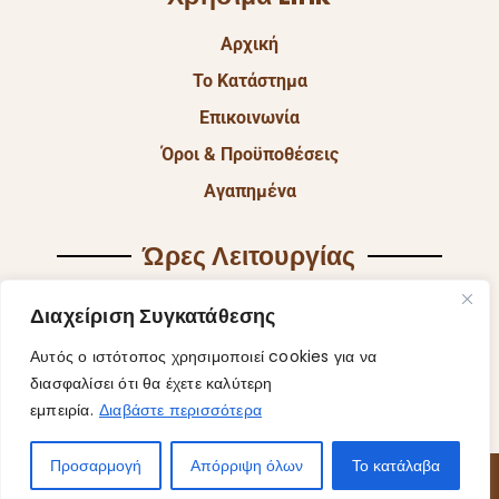
Αρχική
Το Κατάστημα
Επικοινωνία
Όροι & Προϋποθέσεις
Αγαπημένα
Ώρες Λειτουργίας
Δευ & Τετ & Σαβ: 9:00 – 15:00
Διαχείριση Συγκατάθεσης
Τρι & Παρ: 9:00 – 14:30 & 17:30-21:00
Αυτός ο ιστότοπος χρησιμοποιεί cookies για να
Πεμ: 9:00-18:00
διασφαλίσει ότι θα έχετε καλύτερη
εμπειρία.
Διαβάστε περισσότερα
Κυρ: Κλειστά
Προσαρμογή
Απόρριψη όλων
Το κατάλαβα
© 2025 Fantasy Of Shiny | Κατασκευή Ιστοσελίδας
ByYourSite