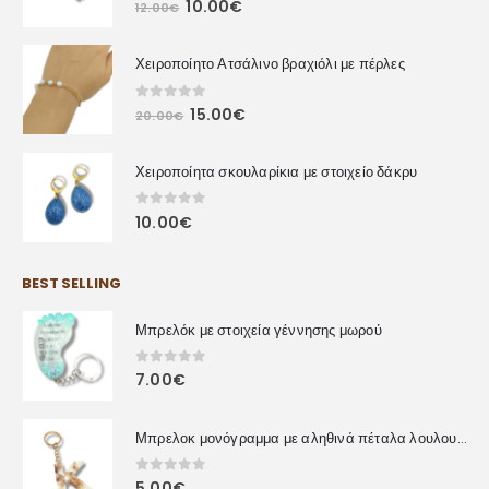
10.00
€
12.00
€
Χειροποίητο Ατσάλινο βραχιόλι με πέρλες
0
out of 5
15.00
€
20.00
€
Χειροποίητα σκουλαρίκια με στοιχείο δάκρυ
0
out of 5
10.00
€
BEST SELLING
Μπρελόκ με στοιχεία γέννησης μωρού
0
out of 5
7.00
€
Μπρελοκ μονόγραμμα με αληθινά πέταλα λουλουδιών
0
out of 5
5.00
€