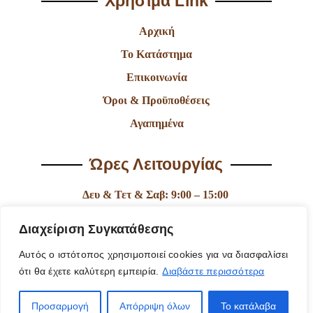
Χρήσιμα Link
Αρχική
Το Κατάστημα
Επικοινωνία
Όροι & Προϋποθέσεις
Αγαπημένα
Ώρες Λειτουργίας
Δευ & Τετ & Σαβ: 9:00 – 15:00
Τρι & Παρ: 9:00 – 14:30 & 17:30-21:00
Διαχείριση Συγκατάθεσης
Πεμ: 9:00-18:00
Αυτός ο ιστότοπος χρησιμοποιεί cookies για να διασφαλίσει
Κυρ: Κλειστά
ότι θα έχετε καλύτερη εμπειρία.
Διαβάστε περισσότερα
Προσαρμογή
Απόρριψη όλων
Το κατάλαβα
© 2025 Fantasy Of Shiny | Κατασκευή Ιστοσελίδας