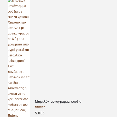
Μπρελόκ μονόγραμμα φούξια
0
out of 5
5.00
€