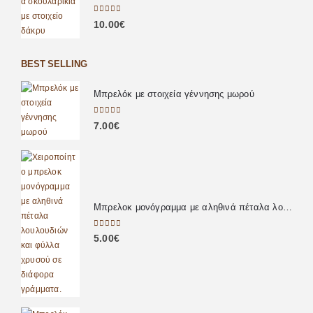
0
out of 5
10.00
€
BEST SELLING
Μπρελόκ με στοιχεία γέννησης μωρού
0
out of 5
7.00
€
Μπρελοκ μονόγραμμα με αληθινά πέταλα λουλουδιών
0
out of 5
5.00
€