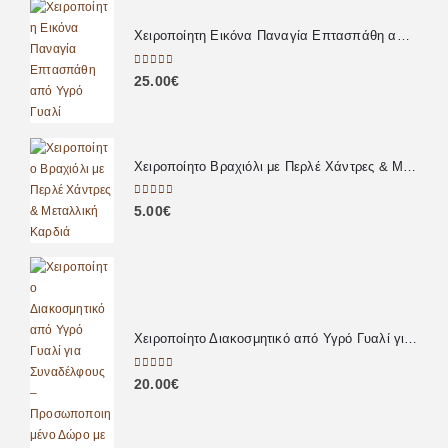
Χειροποίητη Εικόνα Παναγία Επτασπάθη από Υγρό Γυαλί
0
out of 5
25.00
€
Χειροποίητο Βραχιόλι με Περλέ Χάντρες & Μεταλλική Καρδιά
0
out of 5
5.00
€
Χειροποίητο Διακοσμητικό από Υγρό Γυαλί για Συναδέλφους – Προσωποποιημένο Δώρο με Αφιέρωση
0
out of 5
20.00
€