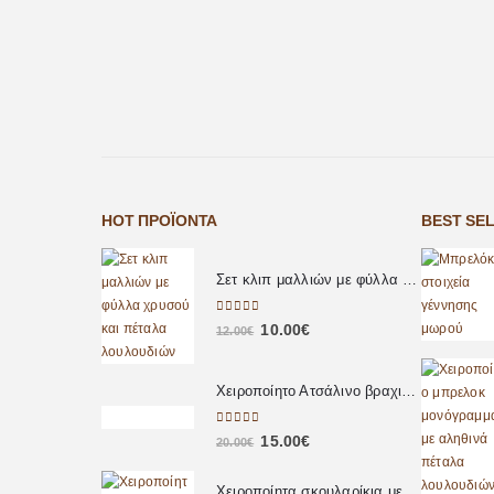
HOT ΠΡΟΪΌΝΤΑ
BEST SE
Σετ κλιπ μαλλιών με φύλλα χρυσού και πέταλα λουλουδιών
0
out of 5
10.00
€
12.00
€
Χειροποίητο Ατσάλινο βραχιόλι με πέρλες
0
out of 5
15.00
€
20.00
€
Χειροποίητα σκουλαρίκια με στοιχείο δάκρυ