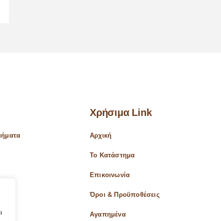
Χρήσιμα Link
μήματα
Αρχική
Το Κατάστημα
α
Επικοινωνία
ς
Όροι & Προϋποθέσεις
ι
Αγαπημένα