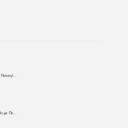
Χειροποίητη Εικόνα Παναγία Επτασπάθη από Υγρό Γυαλί
Χειροποίητο Βραχιόλι με Περλέ Χάντρες & Μεταλλική Καρδιά