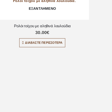
ΕΞΑΝΤΛΗΜΈΝΟ
Ρολόι τοίχου με αληθινά λουλούδια
30.00
€
ΔΙΑΒΆΣΤΕ ΠΕΡΙΣΣΌΤΕΡΑ
Σετ 