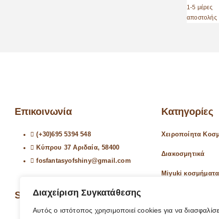
Επικοινωνία
Κατηγορίες
(+30)695 5394 548
Χειροποίητα Κοσ
Κύπρου 37 Αριδαία, 58400
Διακοσμητικά
fosfantasyofshiny@gmail.com
Miyuki κοσμήματ
Διαχείριση Συγκατάθεσης
Social Media
Είδη διακόσμηση
Αυτός ο ιστότοπος χρησιμοποιεί cookies για να διασφαλίσε
Είδη γραφείου