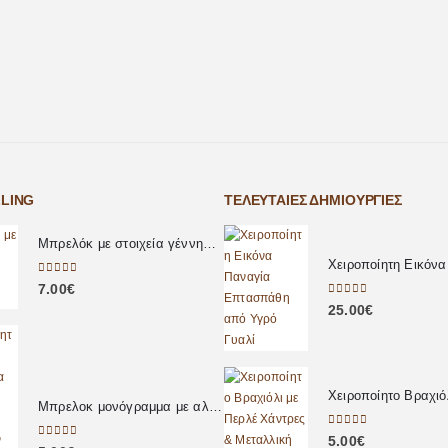
LLING
ΤΕΛΕΥΤΑΊΕΣ ΔΗΜΙΟΥΡΓΊΕΣ
Μπρελόκ με στοιχεία γέννησης μωρού
0
out of 5
7.00
€
0
out of 5
25.00
€
Μπρελοκ μονόγραμμα με αληθινά πέταλα λουλουδιών
0
out of 5
5.00
€
0
out of 5