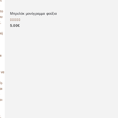
Μπρελόκ μονόγραμμα φούξια
0
out of 5
5.00
€