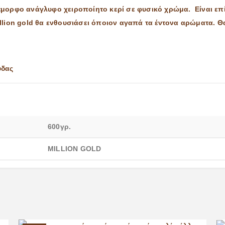
έμορφο ανάγλυφο χειροποίητο κερί σε φυσικό χρώμα. Είναι επίσ
llion gold θα ενθουσιάσει όποιον αγαπά τα έντονα αρώματα. Θα
ύδας
600γρ.
MILLION GOLD