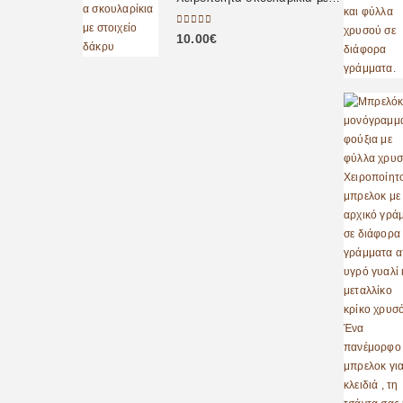
0
out of 5
10.00
€