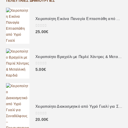
ΤΕΛΕΥΤΑΊΕΣ ΔΗΜΙΟΥΡΓΊΕΣ
Χειροποίητη Εικόνα Παναγία Επτασπάθη από Υγρό Γυαλί
0
out of 5
25.00
€
Χειροποίητο Βραχιόλι με Περλέ Χάντρες & Μεταλλική Καρδιά
0
out of 5
5.00
€
Χειροποίητο Διακοσμητικό από Υγρό Γυαλί για Συναδέλφους – Προσωποποιημένο Δώρο με Αφιέρωση
0
out of 5
20.00
€