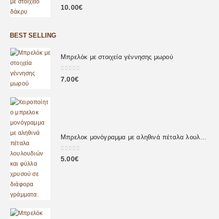
0
out of 5
10.00
€
BEST SELLING
Μπρελόκ με στοιχεία γέννησης μωρού
0
out of 5
7.00
€
Μπρελοκ μονόγραμμα με αληθινά πέταλα λουλουδιών
0
out of 5
5.00
€