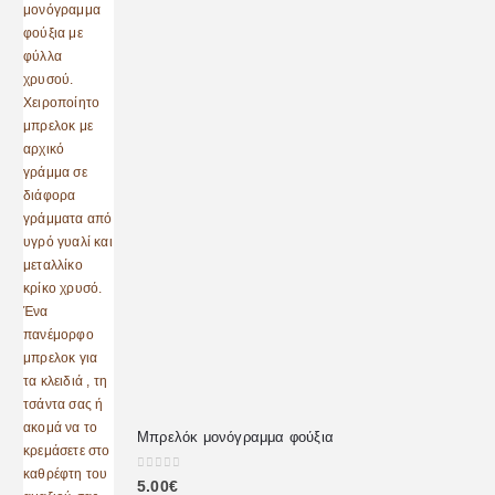
Μπρελόκ μονόγραμμα φούξια
0
out of 5
5.00
€