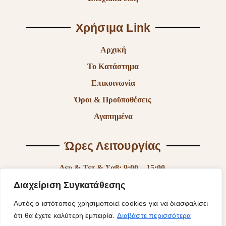
Χρήσιμα Link
Αρχική
Το Κατάστημα
Επικοινωνία
Όροι & Προϋποθέσεις
Αγαπημένα
Ώρες Λειτουργίας
Δευ & Τετ & Σαβ: 9:00 – 15:00
Τρι & Παρ: 9:00 – 14:30 & 17:30-21:00
Διαχείριση Συγκατάθεσης
Πεμ: 9:00-18:00
Αυτός ο ιστότοπος χρησιμοποιεί cookies για να διασφαλίσει
ότι θα έχετε καλύτερη εμπειρία.
Διαβάστε περισσότερα
Κυρ: Κλειστά