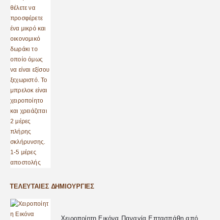
ΤΕΛΕΥΤΑΊΕΣ ΔΗΜΙΟΥΡΓΊΕΣ
Χειροποίητη Εικόνα Παναγία Επτασπάθη από Υγρό Γυαλί