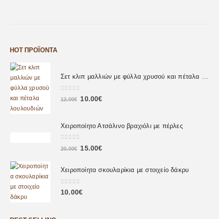
HOT ΠΡΟΪΌΝΤΑ
Σετ κλιπ μαλλιών με φύλλα χρυσού και πέταλα λουλουδιών
0
out of 5
10.00
€
12.00
€
Χειροποίητο Ατσάλινο βραχιόλι με πέρλες
0
out of 5
15.00
€
20.00
€
Χειροποίητα σκουλαρίκια με στοιχείο δάκρυ
0
out of 5
10.00
€