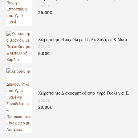
0
out of 5
25.00
€
Χειροποίητο Βραχιόλι με Περλέ Χάντρες & Μεταλλική Καρδιά
0
out of 5
5.00
€
Χειροποίητο Διακοσμητικό από Υγρό Γυαλί για Συναδέλφους – Προσωποποιημένο Δώρο με Αφιέρωση
0
out of 5
20.00
€