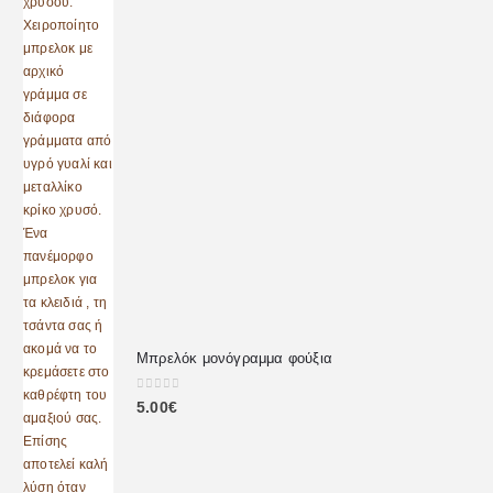
Μπρελόκ μονόγραμμα φούξια
0
out of 5
5.00
€