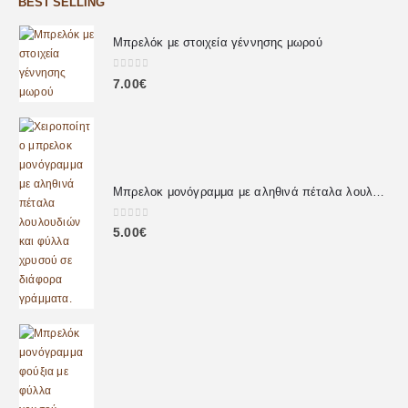
BEST SELLING
Μπρελόκ με στοιχεία γέννησης μωρού
0
out of 5
7.00
€
Μπρελοκ μονόγραμμα με αληθινά πέταλα λουλουδιών
0
out of 5
5.00
€