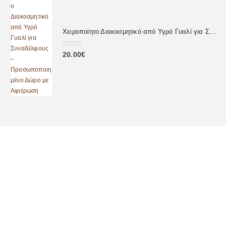
Χειροποίητο Διακοσμητικό από Υγρό Γυαλί για Συναδέλφους – Προσωποποιημένο Δώρο με Αφιέρωση
0
out of 5
20.00
€