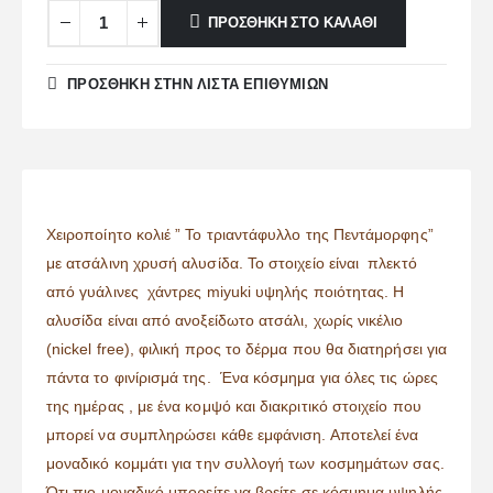
ΠΡΟΣΘΉΚΗ ΣΤΟ ΚΑΛΆΘΙ
ΠΡΌΣΘΉΚΗ ΣΤΗΝ ΛΊΣΤΑ ΕΠΙΘΥΜΙΏΝ
Χειροποίητο κολιέ ” Το τριαντάφυλλο της Πεντάμορφης”
με ατσάλινη χρυσή αλυσίδα. Το στοιχείο είναι πλεκτό
από γυάλινες χάντρες miyuki υψηλής ποιότητας. Η
αλυσίδα είναι από ανοξείδωτο ατσάλι, χωρίς νικέλιο
(nickel free), φιλική προς το δέρμα που θα διατηρήσει για
πάντα το φινίρισμά της. Ένα κόσμημα για όλες τις ώρες
της ημέρας , με ένα κομψό και διακριτικό στοιχείο που
μπορεί να συμπληρώσει κάθε εμφάνιση. Αποτελεί ένα
μοναδικό κομμάτι για την συλλογή των κοσμημάτων σας.
Ότι πιο μοναδικό μπορείτε να βρείτε σε κόσμημα υψηλής