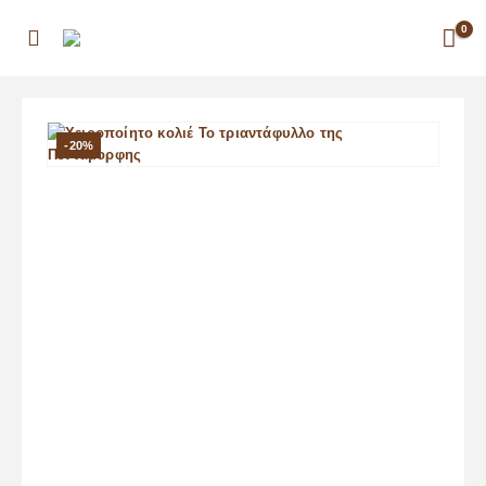
0
-20%