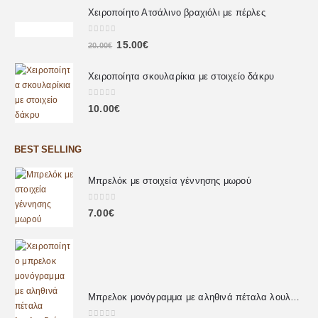
Χειροποίητο Ατσάλινο βραχιόλι με πέρλες
0
out of 5
15.00
€
20.00
€
Χειροποίητα σκουλαρίκια με στοιχείο δάκρυ
0
out of 5
10.00
€
BEST SELLING
Μπρελόκ με στοιχεία γέννησης μωρού
0
out of 5
7.00
€
Μπρελοκ μονόγραμμα με αληθινά πέταλα λουλουδιών