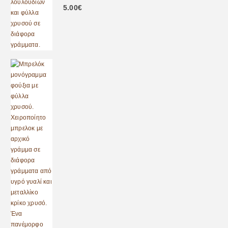
0
out of 5
5.00
€