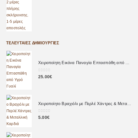
ΤΕΛΕΥΤΑΊΕΣ ΔΗΜΙΟΥΡΓΊΕΣ
Χειροποίητη Εικόνα Παναγία Επτασπάθη από Υγρό Γυαλί
0
out of 5
25.00
€
Χειροποίητο Βραχιόλι με Περλέ Χάντρες & Μεταλλική Καρδιά
0
out of 5
5.00
€