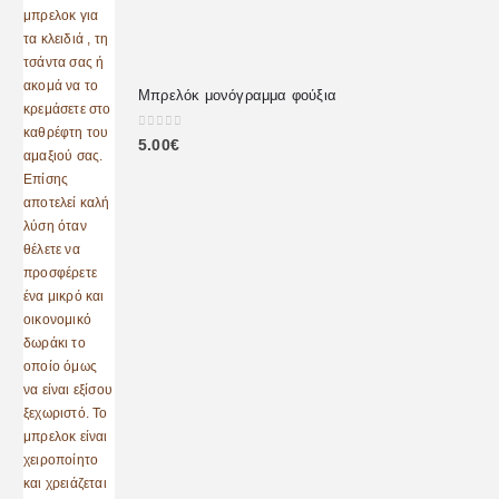
Μπρελόκ μονόγραμμα φούξια
0
out of 5
5.00
€