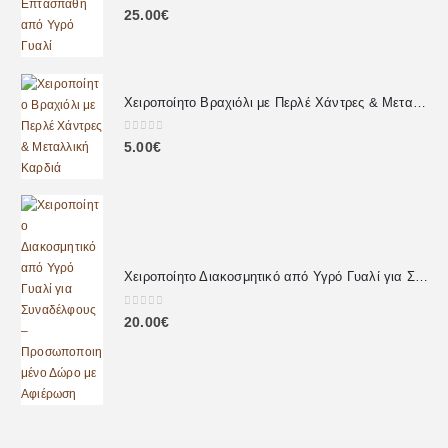
0
out of 5
25.00
€
Χειροποίητο Βραχιόλι με Περλέ Χάντρες & Μεταλλική Καρδιά
0
out of 5
5.00
€
Χειροποίητο Διακοσμητικό από Υγρό Γυαλί για Συναδέλφους – Προσωποποιημένο Δώρο με Αφιέρωση
0
out of 5
20.00
€