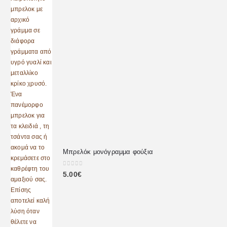
Μπρελόκ μονόγραμμα φούξια
0
out of 5
5.00
€