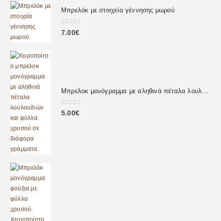
Μπρελόκ με στοιχεία γέννησης μωρού
0
out of 5
7.00
€
Μπρελοκ μονόγραμμα με αληθινά πέταλα λουλουδιών
0
out of 5
5.00
€