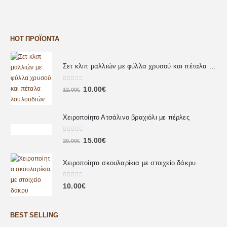
HOT ΠΡΟΪΌΝΤΑ
Σετ κλιπ μαλλιών με φύλλα χρυσού και πέταλα λουλουδιών
0
out of 5
10.00
€
12.00
€
Χειροποίητο Ατσάλινο βραχιόλι με πέρλες
0
out of 5
15.00
€
20.00
€
Χειροποίητα σκουλαρίκια με στοιχείο δάκρυ
0
out of 5
10.00
€
BEST SELLING