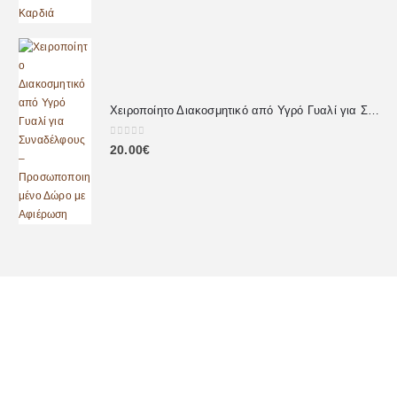
Χειροποίητο Διακοσμητικό από Υγρό Γυαλί για Συναδέλφους – Προσωποποιημένο Δώρο με Αφιέρωση
0
out of 5
20.00
€