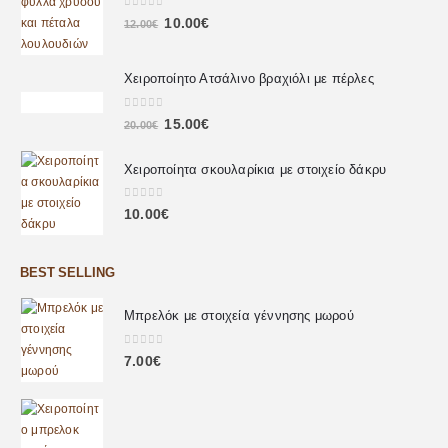
0
out of 5
10.00
€
12.00
€
Χειροποίητο Ατσάλινο βραχιόλι με πέρλες
0
out of 5
15.00
€
20.00
€
Χειροποίητα σκουλαρίκια με στοιχείο δάκρυ
0
out of 5
10.00
€
BEST SELLING
Μπρελόκ με στοιχεία γέννησης μωρού
0
out of 5
7.00
€