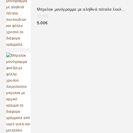
Μπρελοκ μονόγραμμα με αληθινά πέταλα λουλουδιών
0
out of 5
5.00
€