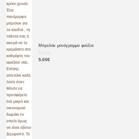
Μπρελόκ μονόγραμμα φούξια
0
out of 5
5.00
€