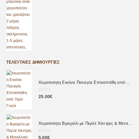
ΤΕΛΕΥΤΑΊΕΣ ΔΗΜΙΟΥΡΓΊΕΣ
Χειροποίητη Εικόνα Παναγία Επτασπάθη από Υγρό Γυαλί
0
out of 5
25.00
€
Χειροποίητο Βραχιόλι με Περλέ Χάντρες & Μεταλλική Καρδιά
0
out of 5
5.00
€