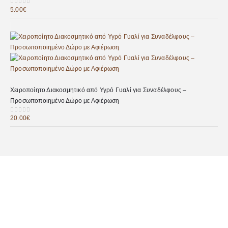
5.00
€
0
out of 5
Χειροποίητο Διακοσμητικό από Υγρό Γυαλί για Συναδέλφους –
Προσωποποιημένο Δώρο με Αφιέρωση
20.00
€
0
out of 5