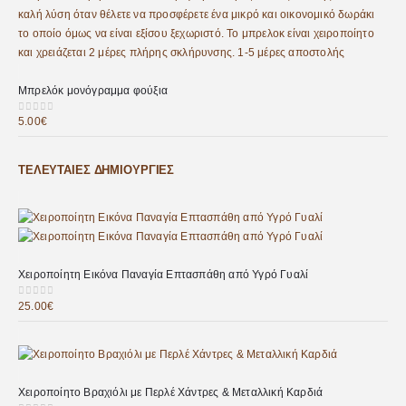
Μπρελόκ μονόγραμμα φούξια
5.00
€
0
out of 5
ΤΕΛΕΥΤΑΊΕΣ ΔΗΜΙΟΥΡΓΊΕΣ
Χειροποίητη Εικόνα Παναγία Επτασπάθη από Υγρό Γυαλί
25.00
€
0
out of 5
Χειροποίητο Βραχιόλι με Περλέ Χάντρες & Μεταλλική Καρδιά