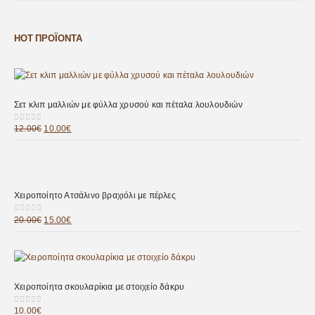
HOT ΠΡΟΪΌΝΤΑ
Σετ κλιπ μαλλιών με φύλλα χρυσού και πέταλα λουλουδιών
12.00
€
10.00
€
0
out of 5
Χειροποίητο Ατσάλινο βραχιόλι με πέρλες
20.00
€
15.00
€
0
out of 5
Χειροποίητα σκουλαρίκια με στοιχείο δάκρυ
10.00
€
0
out of 5