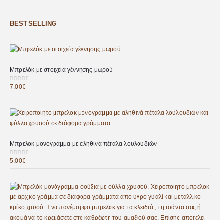
BEST SELLING
Μπρελόκ με στοιχεία γέννησης μωρού
7.00
€
0
out of 5
Μπρελοκ μονόγραμμα με αληθινά πέταλα λουλουδιών
5.00
€
0
out of 5