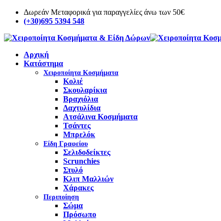
Δωρεάν Μεταφορικά για παραγγελίες άνω των 50€
(+30)695 5394 548
Αρχική
Κατάστημα
Χειροποίητα Κοσμήματα
Κολιέ
Σκουλαρίκια
Βραχιόλια
Δαχτυλίδια
Ατσάλινα Κοσμήματα
Τσάντες
Μπρελόκ
Είδη Γραφείου
Σελιδοδείκτες
Scrunchies
Στυλό
Κλιπ Μαλλιών
Χάρακες
Περιποίηση
Σώμα
Πρόσωπο