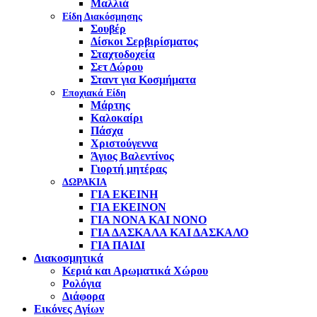
Μαλλιά
Είδη Διακόσμησης
Σουβέρ
Δίσκοι Σερβιρίσματος
Σταχτοδοχεία
Σετ Δώρου
Σταντ για Κοσμήματα
Εποχιακά Είδη
Μάρτης
Καλοκαίρι
Πάσχα
Χριστούγεννα
Άγιος Βαλεντίνος
Γιορτή μητέρας
ΔΩΡΑΚΙΑ
ΓΙΑ ΕΚΕΙΝΗ
ΓΙΑ ΕΚΕΙΝΟΝ
ΓΙΑ ΝΟΝΑ ΚΑΙ ΝΟΝΟ
ΓΙΑ ΔΑΣΚΑΛΑ ΚΑΙ ΔΑΣΚΑΛΟ
ΓΙΑ ΠΑΙΔΙ
Διακοσμητικά
Κεριά και Αρωματικά Χώρου
Ρολόγια
Διάφορα
Εικόνες Αγίων