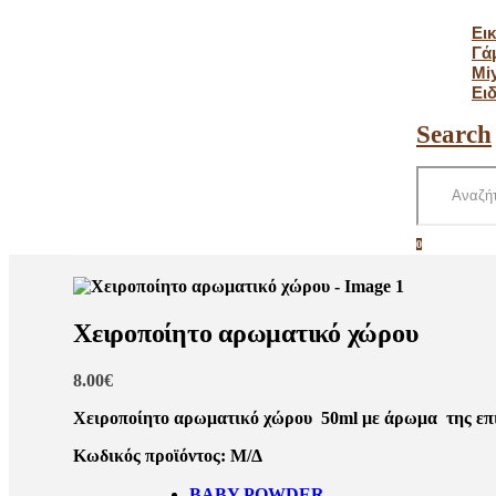
Ει
Γά
Mi
Ει
Search
0 item
0
Χειροποίητο αρωματικό χώρου
8.00
€
Χειροποίητο αρωματικό χώρου 50ml με άρωμα της επιλο
Κωδικός προϊόντος:
Μ/Δ
BABY POWDER