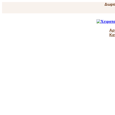
Δωρε
Αρ
Κα