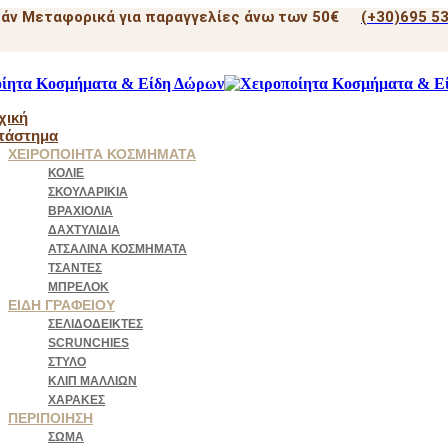
άν Μεταφορικά για παραγγελίες άνω των 50€
(+30)695 5
χική
τάστημα
ΧΕΙΡΟΠΟΊΗΤΑ ΚΟΣΜΉΜΑΤΑ
ΚΟΛΙΈ
ΣΚΟΥΛΑΡΊΚΙΑ
ΒΡΑΧΙΌΛΙΑ
ΔΑΧΤΥΛΊΔΙΑ
ΑΤΣΆΛΙΝΑ ΚΟΣΜΉΜΑΤΑ
ΤΣΆΝΤΕΣ
ΜΠΡΕΛΌΚ
ΕΊΔΗ ΓΡΑΦΕΊΟΥ
ΣΕΛΙΔΟΔΕΊΚΤΕΣ
SCRUNCHIES
ΣΤΥΛΌ
ΚΛΙΠ ΜΑΛΛΙΏΝ
ΧΆΡΑΚΕΣ
ΠΕΡΙΠΟΊΗΣΗ
ΣΏΜΑ