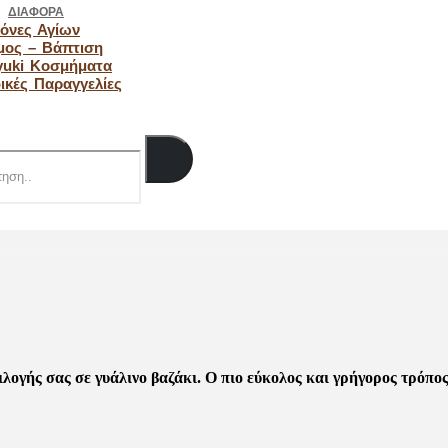
ΔΙΆΦΟΡΑ
κόνες Αγίων
μος – Βάπτιση
yuki Κοσμήματα
δικές Παραγγελίες
s
γής σας σε γυάλινο βαζάκι. Ο πιο εύκολος και γρήγορος τρόπος 