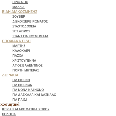
ΠΡΌΣΩΠΟ
ΜΑΛΛΙΆ
ΕΊΔΗ ΔΙΑΚΌΣΜΗΣΗΣ
ΣΟΥΒΈΡ
ΔΊΣΚΟΙ ΣΕΡΒΙΡΊΣΜΑΤΟΣ
ΣΤΑΧΤΟΔΟΧΕΊΑ
ΣΕΤ ΔΏΡΟΥ
ΣΤΑΝΤ ΓΙΑ ΚΟΣΜΉΜΑΤΑ
ΕΠΟΧΙΑΚΆ ΕΊΔΗ
ΜΆΡΤΗΣ
ΚΑΛΟΚΑΊΡΙ
ΠΆΣΧΑ
ΧΡΙΣΤΟΎΓΕΝΝΑ
ΆΓΙΟΣ ΒΑΛΕΝΤΊΝΟΣ
ΓΙΟΡΤΉ ΜΗΤΈΡΑΣ
ΔΩΡΑΚΙΑ
ΓΙΑ ΕΚΕΙΝΗ
ΓΙΑ ΕΚΕΙΝΟΝ
ΓΙΑ ΝΟΝΑ ΚΑΙ ΝΟΝΟ
ΓΙΑ ΔΑΣΚΑΛΑ ΚΑΙ ΔΑΣΚΑΛΟ
ΓΙΑ ΠΑΙΔΙ
ακοσμητικά
ΚΕΡΙΆ ΚΑΙ ΑΡΩΜΑΤΙΚΆ ΧΏΡΟΥ
ΡΟΛΌΓΙΑ