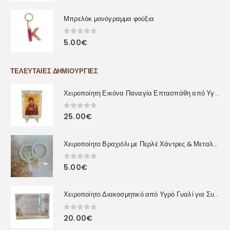
Μπρελόκ μονόγραμμα φούξια
0
out of 5
5.00
€
ΤΕΛΕΥΤΑΊΕΣ ΔΗΜΙΟΥΡΓΊΕΣ
Χειροποίητη Εικόνα Παναγία Επτασπάθη από Υγρό Γυαλί
0
out of 5
25.00
€
Χειροποίητο Βραχιόλι με Περλέ Χάντρες & Μεταλλική Καρδιά
0
out of 5
5.00
€
Χειροποίητο Διακοσμητικό από Υγρό Γυαλί για Συναδέλφους – Προσωποποιημένο Δώρο με Αφιέρωση
0
out of 5
20.00
€