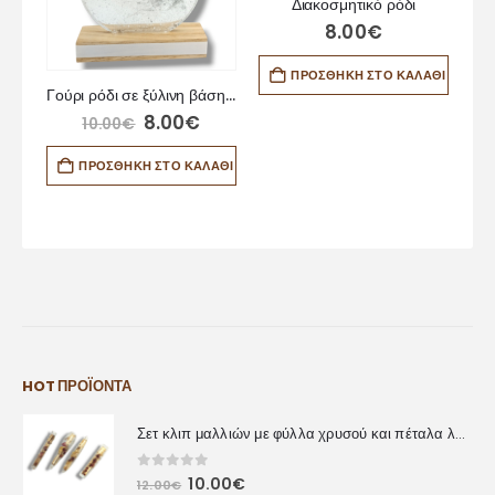
Διακοσμητικό ρόδι
8.00
€
ΠΡΟΣΘΉΚΗ ΣΤΟ ΚΑΛΆΘΙ
εκ.
Γούρι ρόδι σε ξύλινη βάση σε ασημί χρώμα
8.00
€
10.00
€
ΆΘΙ
ΠΡΟΣΘΉΚΗ ΣΤΟ ΚΑΛΆΘΙ
HOT ΠΡΟΪΌΝΤΑ
Σετ κλιπ μαλλιών με φύλλα χρυσού και πέταλα λουλουδιών
0
out of 5
10.00
€
12.00
€