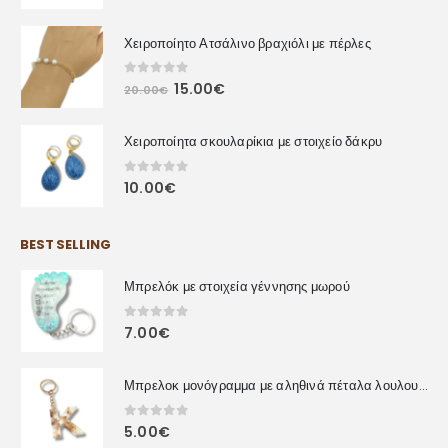
Χειροποίητο Ατσάλινο βραχιόλι με πέρλες
0
out of 5
15.00
€
20.00
€
Χειροποίητα σκουλαρίκια με στοιχείο δάκρυ
0
out of 5
10.00
€
BEST SELLING
Μπρελόκ με στοιχεία γέννησης μωρού
0
out of 5
7.00
€
Μπρελοκ μονόγραμμα με αληθινά πέταλα λουλουδιών
0
out of 5
5.00
€