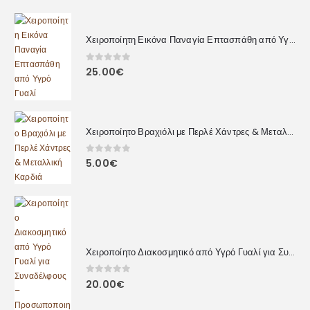
Χειροποίητη Εικόνα Παναγία Επτασπάθη από Υγρό Γυαλί
0
out of 5
25.00
€
Χειροποίητο Βραχιόλι με Περλέ Χάντρες & Μεταλλική Καρδιά
0
out of 5
5.00
€
Χειροποίητο Διακοσμητικό από Υγρό Γυαλί για Συναδέλφους – Προσωποποιημένο Δώρο με Αφιέρωση
0
out of 5
20.00
€