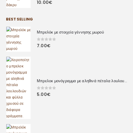
0
out of 5
10.00
€
BEST SELLING
Μπρελόκ με στοιχεία γέννησης μωρού
0
out of 5
7.00
€
Μπρελοκ μονόγραμμα με αληθινά πέταλα λουλουδιών
0
out of 5
5.00
€