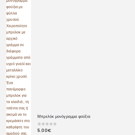
Μπρελόκ μονόγραμμα φούξια
0
out of 5
5.00
€