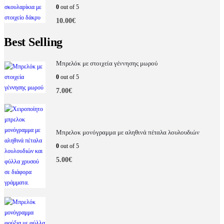
0
out of 5
10.00
€
Best Selling
Μπρελόκ με στοιχεία γέννησης μωρού
0
out of 5
7.00
€
Μπρελοκ μονόγραμμα με αληθινά πέταλα λουλουδιών
0
out of 5
5.00
€