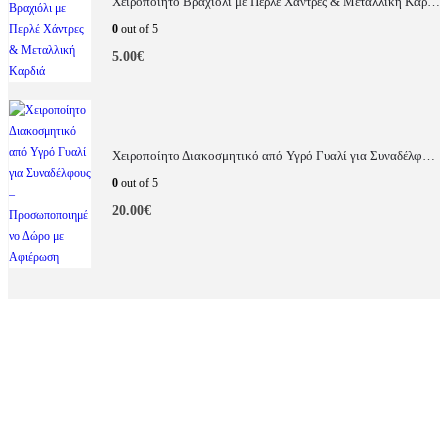
Χειροποίητο Βραχιόλι με Περλέ Χάντρες & Μεταλλική Καρδιά
0
out of 5
5.00
€
Χειροποίητο Διακοσμητικό από Υγρό Γυαλί για Συναδέλφους – Προσωποποιημένο Δώρο με Αφιέρωση
0
out of 5
20.00
€