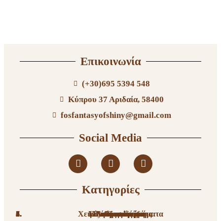
Επικοινωνία
(+30)695 5394 548
Κύπρου 37 Αριδαία, 58400
fosfantasyofshiny@gmail.com
Social Media
Κατηγορίες
Χειροποίητα Κοσμήματα
Miyuki κοσμήματα
Είδη διακόσμησης
Είδη γραφείου
Εποχιακά είδη
Διακοσμητικά
Αξεσουάρ