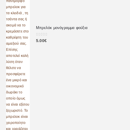
Μπρελόκ μονόγραμμα φούξια
0
out of 5
5.00
€