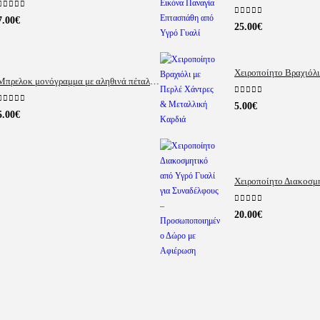
0
out of 5
7.00
€
0
out of 5
25.00
€
Μπρελοκ μονόγραμμα με αληθινά πέταλα λουλουδιών
0
out of 5
5.00
€
0
out of 5
5.00
€
0
out of 5
20.00
€