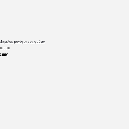
Μπρελόκ μονόγραμμα φούξια
0
out of 5
5.00
€