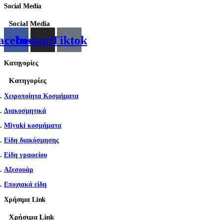
Social Media
Social Media
acebook
Instagram
Tiktok
Κατηγορίες
Κατηγορίες
Χειροποίητα Κοσμήματα
Διακοσμητικά
Miyuki κοσμήματα
Είδη διακόσμησης
Είδη γραφείου
Αξεσουάρ
Εποχιακά είδη
Χρήσιμα Link
Χρήσιμα Link