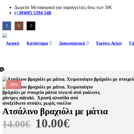
Δωρεάν Μεταφορικά για παραγγελίες άνω των 50€
(+30)695 5394 548
Αρχική
Κατάστημα
Διακοσμητικά
Εικόνες Αγίων
Γά
0
-29%
Ατσάλινο βραχιόλι με μάτια
Original
Η
10.00
€
14.00
€