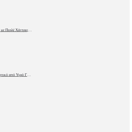
Χειροποίητο Βραχιόλι με Περλέ Χάντρες & Μεταλλική Καρδιά
Χειροποίητο Διακοσμητικό από Υγρό Γυαλί για Συναδέλφους – Προσωποποιημένο Δώρο με Αφιέρωση