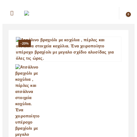
0
-20%