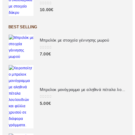
0
out of 5
10.00
€
BEST SELLING
Μπρελόκ με στοιχεία γέννησης μωρού
0
out of 5
7.00
€
Μπρελοκ μονόγραμμα με αληθινά πέταλα λουλουδιών
0
out of 5
5.00
€