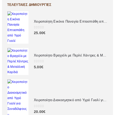
ΤΕΛΕΥΤΑΊΕΣ ΔΗΜΙΟΥΡΓΊΕΣ
Χειροποίητη Εικόνα Παναγία Επτασπάθη από Υγρό Γυαλί
0
out of 5
25.00
€
Χειροποίητο Βραχιόλι με Περλέ Χάντρες & Μεταλλική Καρδιά
0
out of 5
5.00
€
Χειροποίητο Διακοσμητικό από Υγρό Γυαλί για Συναδέλφους – Προσωποποιημένο Δώρο με Αφιέρωση
0
out of 5
20.00
€