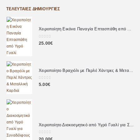
ΤΕΛΕΥΤΑΊΕΣ ΔΗΜΙΟΥΡΓΊΕΣ
Χειροποίητη Εικόνα Παναγία Επτασπάθη από Υγρό Γυαλί
0
out of 5
25.00
€
Χειροποίητο Βραχιόλι με Περλέ Χάντρες & Μεταλλική Καρδιά
0
out of 5
5.00
€
Χειροποίητο Διακοσμητικό από Υγρό Γυαλί για Συναδέλφους – Προσωποποιημένο Δώρο με Αφιέρωση
0
out of 5
20.00
€