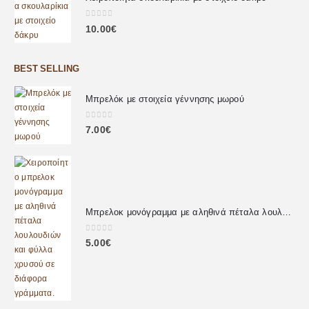
0
out of 5
10.00
€
BEST SELLING
Μπρελόκ με στοιχεία γέννησης μωρού
0
out of 5
7.00
€
Μπρελοκ μονόγραμμα με αληθινά πέταλα λουλουδιών
0
out of 5
5.00
€