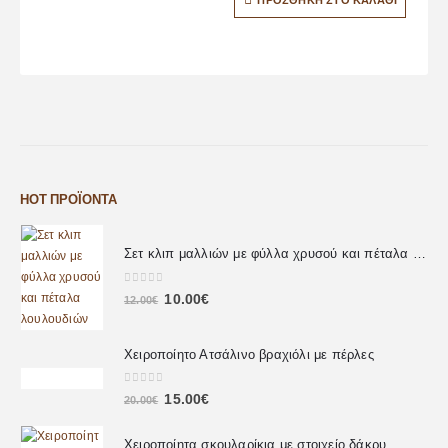
ΠΡΟΣΘΉΚΗ ΣΤΟ ΚΑΛΆΘΙ
HOT ΠΡΟΪΌΝΤΑ
Σετ κλιπ μαλλιών με φύλλα χρυσού και πέταλα λουλουδιών
0
out of 5
10.00
€
12.00
€
Χειροποίητο Ατσάλινο βραχιόλι με πέρλες
0
out of 5
15.00
€
20.00
€
Χειροποίητα σκουλαρίκια με στοιχείο δάκρυ