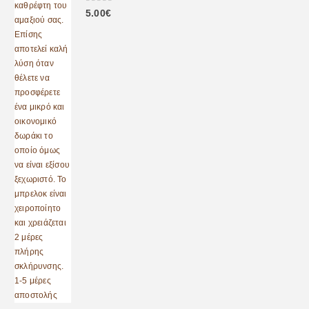
0
out of 5
5.00
€