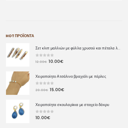
HOT ΠΡΟΪΌΝΤΑ
Σετ κλιπ μαλλιών με φύλλα χρυσού και πέταλα λουλουδιών
0
out of 5
10.00
€
12.00
€
Χειροποίητο Ατσάλινο βραχιόλι με πέρλες
0
out of 5
15.00
€
20.00
€
Χειροποίητα σκουλαρίκια με στοιχείο δάκρυ
0
out of 5
10.00
€