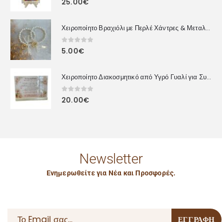
25.00
€
Χειροποίητο Βραχιόλι με Περλέ Χάντρες & Μεταλλική Καρδιά
0
out of 5
5.00
€
Χειροποίητο Διακοσμητικό από Υγρό Γυαλί για Συναδέλφους – Προσωποποιημένο Δώρο με Αφιέρωση
0
out of 5
20.00
€
Newsletter
Ενημερωθείτε για Νέα και Προσφορές.