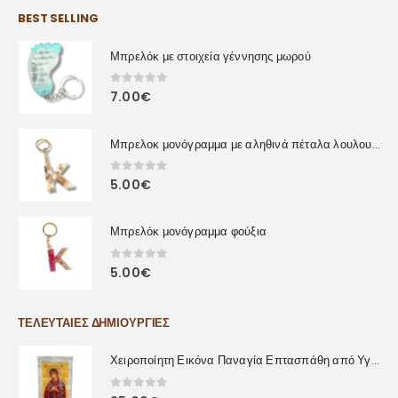
BEST SELLING
Μπρελόκ με στοιχεία γέννησης μωρού
0
out of 5
7.00
€
Μπρελοκ μονόγραμμα με αληθινά πέταλα λουλουδιών
0
out of 5
5.00
€
Μπρελόκ μονόγραμμα φούξια
0
out of 5
5.00
€
ΤΕΛΕΥΤΑΊΕΣ ΔΗΜΙΟΥΡΓΊΕΣ
Χειροποίητη Εικόνα Παναγία Επτασπάθη από Υγρό Γυαλί
0
out of 5