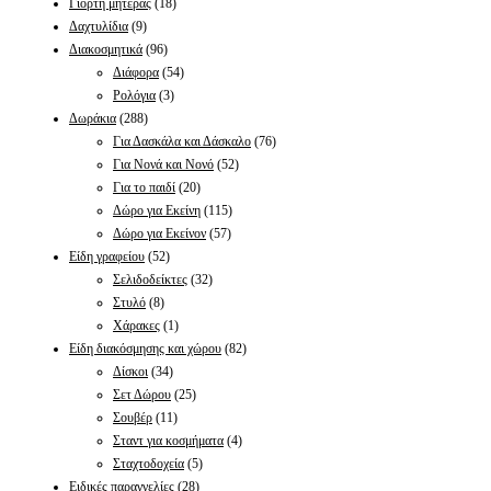
Γιορτή μητέρας
(18)
Δαχτυλίδια
(9)
Διακοσμητικά
(96)
Διάφορα
(54)
Ρολόγια
(3)
Δωράκια
(288)
Για Δασκάλα και Δάσκαλο
(76)
Για Νονά και Νονό
(52)
Για το παιδί
(20)
Δώρο για Εκείνη
(115)
Δώρο για Εκείνον
(57)
Είδη γραφείου
(52)
Σελιδοδείκτες
(32)
Στυλό
(8)
Χάρακες
(1)
Είδη διακόσμησης και χώρου
(82)
Δίσκοι
(34)
Σετ Δώρου
(25)
Σουβέρ
(11)
Σταντ για κοσμήματα
(4)
Σταχτοδοχεία
(5)
Ειδικές παραγγελίες
(28)