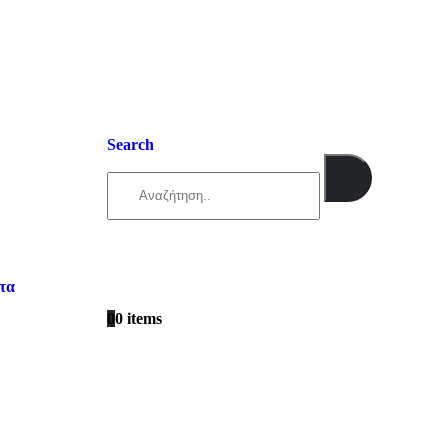
Search
τα
0
0 items