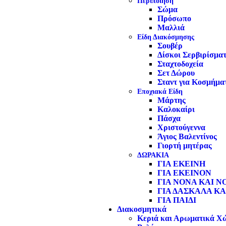
Περιποίηση
Σώμα
Πρόσωπο
Μαλλιά
Είδη Διακόσμησης
Σουβέρ
Δίσκοι Σερβιρίσμα
Σταχτοδοχεία
Σετ Δώρου
Σταντ για Κοσμήμα
Εποχιακά Είδη
Μάρτης
Καλοκαίρι
Πάσχα
Χριστούγεννα
Άγιος Βαλεντίνος
Γιορτή μητέρας
ΔΩΡΑΚΙΑ
ΓΙΑ ΕΚΕΙΝΗ
ΓΙΑ ΕΚΕΙΝΟΝ
ΓΙΑ ΝΟΝΑ ΚΑΙ Ν
ΓΙΑ ΔΑΣΚΑΛΑ ΚΑ
ΓΙΑ ΠΑΙΔΙ
Διακοσμητικά
Κεριά και Αρωματικά Χ