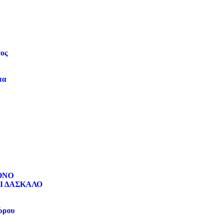
τος
τα
ΟΝΟ
Ι ΔΑΣΚΑΛΟ
ώρου