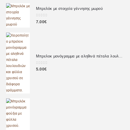
Μπρελόκ με στοιχεία γέννησης μωρού
0
out of 5
7.00
€
Μπρελοκ μονόγραμμα με αληθινά πέταλα λουλουδιών
0
out of 5
5.00
€