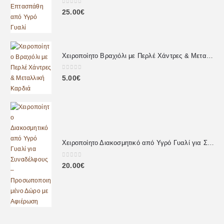
0
out of 5
25.00
€
Χειροποίητο Βραχιόλι με Περλέ Χάντρες & Μεταλλική Καρδιά
0
out of 5
5.00
€
Χειροποίητο Διακοσμητικό από Υγρό Γυαλί για Συναδέλφους – Προσωποποιημένο Δώρο με Αφιέρωση
0
out of 5
20.00
€