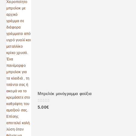
Μπρελόκ μονόγραμμα φούξια
0
out of 5
5.00
€