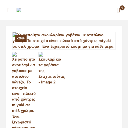
0
-20%