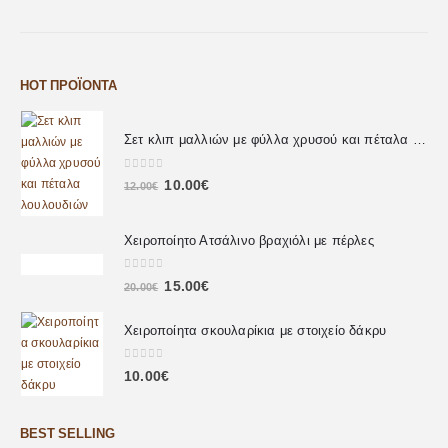
HOT ΠΡΟΪΌΝΤΑ
Σετ κλιπ μαλλιών με φύλλα χρυσού και πέταλα λουλουδιών
0
out of 5
10.00
€
12.00
€
Χειροποίητο Ατσάλινο βραχιόλι με πέρλες
0
out of 5
15.00
€
20.00
€
Χειροποίητα σκουλαρίκια με στοιχείο δάκρυ
0
out of 5
10.00
€
BEST SELLING