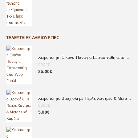
ΤΕΛΕΥΤΑΊΕΣ ΔΗΜΙΟΥΡΓΊΕΣ
Χειροποίητη Εικόνα Παναγία Επτασπάθη από Υγρό Γυαλί
0
out of 5
25.00
€
Χειροποίητο Βραχιόλι με Περλέ Χάντρες & Μεταλλική Καρδιά
0
out of 5
5.00
€