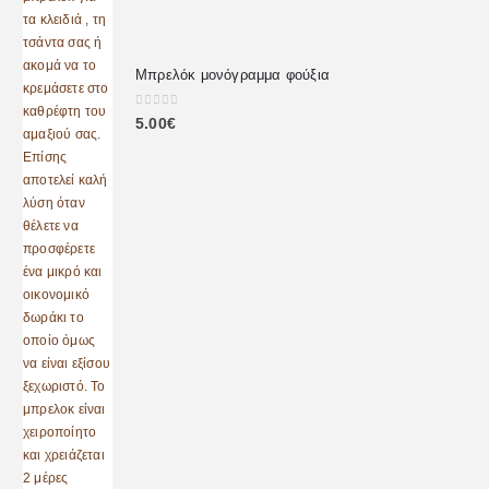
Μπρελόκ μονόγραμμα φούξια
0
out of 5
5.00
€