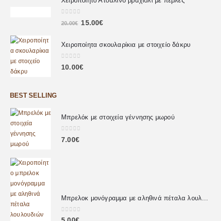
Χειροποίητο Ατσάλινο βραχιόλι με πέρλες
0
out of 5
15.00
€
20.00
€
Χειροποίητα σκουλαρίκια με στοιχείο δάκρυ
0
out of 5
10.00
€
BEST SELLING
Μπρελόκ με στοιχεία γέννησης μωρού
0
out of 5
7.00
€
Μπρελοκ μονόγραμμα με αληθινά πέταλα λουλουδιών
0
out of 5
5.00
€