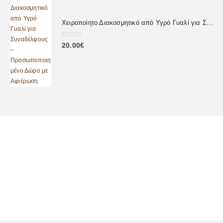
Χειροποίητο Διακοσμητικό από Υγρό Γυαλί για Συναδέλφους – Προσωποποιημένο Δώρο με Αφιέρωση
0
out of 5
20.00
€