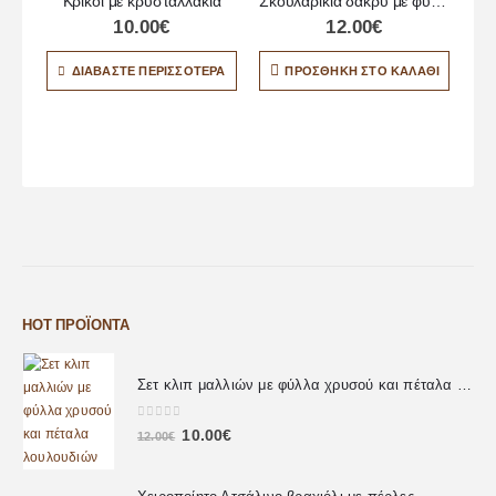
Κρίκοι με κρυσταλλάκια
Σκουλαρίκια δάκρυ με φύλλα χρυσού
10.00
€
12.00
€
Σκ
ΔΙΑΒΆΣΤΕ ΠΕΡΙΣΣΌΤΕΡΑ
ΠΡΟΣΘΉΚΗ ΣΤΟ ΚΑΛΆΘΙ
HOT ΠΡΟΪΌΝΤΑ
Σετ κλιπ μαλλιών με φύλλα χρυσού και πέταλα λουλουδιών
0
out of 5
10.00
€
12.00
€