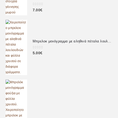
0
out of 5
7.00
€
Μπρελοκ μονόγραμμα με αληθινά πέταλα λουλουδιών
0
out of 5
5.00
€