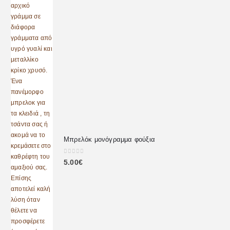
Μπρελόκ μονόγραμμα φούξια
0
out of 5
5.00
€