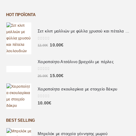
HOT ΠΡΟΪΌΝΤΑ
Σετ κλιπ μαλλιών με φύλλα χρυσού και πέταλα λουλουδιών
0
out of 5
10.00
€
12.00
€
Χειροποίητο Ατσάλινο βραχιόλι με πέρλες
0
out of 5
15.00
€
20.00
€
Χειροποίητα σκουλαρίκια με στοιχείο δάκρυ
0
out of 5
10.00
€
BEST SELLING
Μπρελόκ με στοιχεία γέννησης μωρού