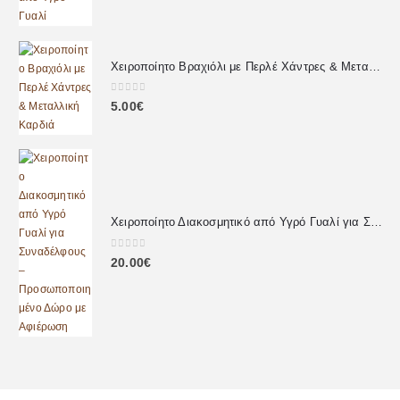
Χειροποίητο Βραχιόλι με Περλέ Χάντρες & Μεταλλική Καρδιά
0
out of 5
5.00
€
Χειροποίητο Διακοσμητικό από Υγρό Γυαλί για Συναδέλφους – Προσωποποιημένο Δώρο με Αφιέρωση
0
out of 5
20.00
€