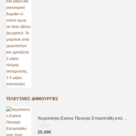
ΤΕΛΕΥΤΑΊΕΣ ΔΗΜΙΟΥΡΓΊΕΣ
Χειροποίητη Εικόνα Παναγία Επτασπάθη από Υγρό Γυαλί
0
out of 5
25.00
€