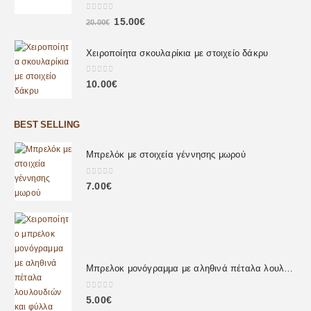
0
out of 5
15.00
€
20.00
€
Χειροποίητα σκουλαρίκια με στοιχείο δάκρυ
0
out of 5
10.00
€
BEST SELLING
Μπρελόκ με στοιχεία γέννησης μωρού
0
out of 5
7.00
€
Μπρελοκ μονόγραμμα με αληθινά πέταλα λουλουδιών
0
out of 5
5.00
€