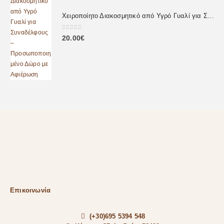
Χειροποίητο Διακοσμητικό από Υγρό Γυαλί για Συναδέλφους – Προσωποποιημένο Δώρο με Αφιέρωση
0
out of 5
20.00
€
Επικοινωνία
(+30)695 5394 548