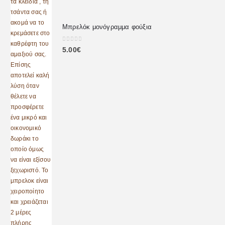
Μπρελόκ μονόγραμμα φούξια
0
out of 5
5.00
€