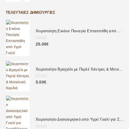
ΤΕΛΕΥΤΑΊΕΣ ΔΗΜΙΟΥΡΓΊΕΣ
Χειροποίητη Εικόνα Παναγία Επτασπάθη από Υγρό Γυαλί
0
out of 5
25.00
€
Χειροποίητο Βραχιόλι με Περλέ Χάντρες & Μεταλλική Καρδιά
0
out of 5
5.00
€
Χειροποίητο Διακοσμητικό από Υγρό Γυαλί για Συναδέλφους – Προσωποποιημένο Δώρο με Αφιέρωση