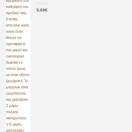
0
out of 5
5.00
€