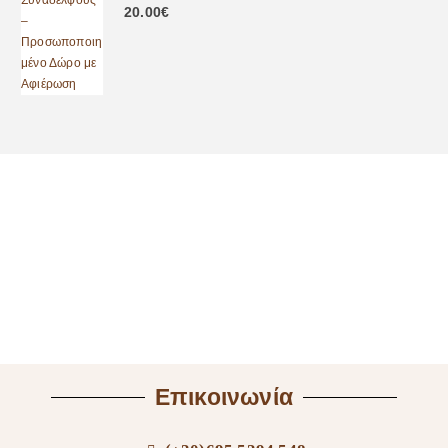
0
out of 5
20.00
€
Επικοινωνία