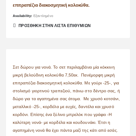
επιτραπέζια διακοσμητική κολοκύθα.
Availability:
Εξαντλημένο
ΠΡΌΣΘΉΚΗ ΣΤΗΝ ΛΊΣΤΑ ΕΠΙΘΥΜΙΏΝ
Σετ δώρου για νονά. Το σετ περιλαμβάνει μία κόκκινη
μικρή βελούδινη κολοκύθα 7,50εκ. Πανέμορφη μικρή
επιτραπέζια διακοσμητική κολοκύθα. Με γούρι -25-, για
στολισμό γιορτινού τραπεζιού, πάνω στο δέντρο σας, ή
δώρο για τα αγαπημένα σας άτομα. Με χρυσό κοτσάνι,
μεταλλικό -25-, κορδέλα με ευχές, δαντέλα και χρυσό
κορδόνι. Επίσης ένα ξύλινο μπρελόκ που γράφει -Η
καλύτερη νονά- με κορδέλα και κουδουνάκι. Έτσι η
αγαπημένη νονά θα έχει πάντα μαζί της κάτι από εσάς.