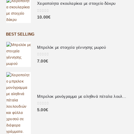
Χειροποίητα σκουλαρίκια με στοιχείο δάκρυ
0
out of 5
10.00
€
BEST SELLING
Μπρελόκ με στοιχεία γέννησης μωρού
0
out of 5
7.00
€
Μπρελοκ μονόγραμμα με αληθινά πέταλα λουλουδιών
0
out of 5
5.00
€