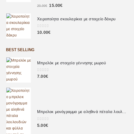
0
out of 5
15.00
€
20.00
€
Χειροποίητα σκουλαρίκια με στοιχείο δάκρυ
0
out of 5
10.00
€
BEST SELLING
Μπρελόκ με στοιχεία γέννησης μωρού
0
out of 5
7.00
€
Μπρελοκ μονόγραμμα με αληθινά πέταλα λουλουδιών
0
out of 5
5.00
€