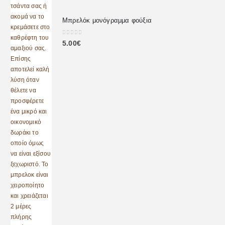
Μπρελόκ μονόγραμμα φούξια
0
out of 5
5.00
€