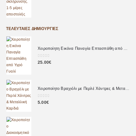
ΤΕΛΕΥΤΑΊΕΣ ΔΗΜΙΟΥΡΓΊΕΣ
Χειροποίητη Εικόνα Παναγία Επτασπάθη από Υγρό Γυαλί
0
out of 5
25.00
€
Χειροποίητο Βραχιόλι με Περλέ Χάντρες & Μεταλλική Καρδιά
0
out of 5
5.00
€