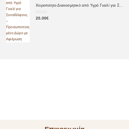
Χειροποίητο Διακοσμητικό από Υγρό Γυαλί για Συναδέλφους – Προσωποποιημένο Δώρο με Αφιέρωση
0
out of 5
20.00
€