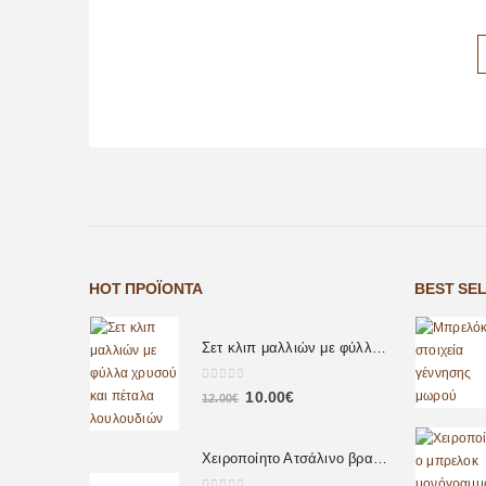
HOT ΠΡΟΪΌΝΤΑ
BEST SE
Σετ κλιπ μαλλιών με φύλλα χρυσού και πέταλα λουλουδιών
0
out of 5
10.00
€
12.00
€
Χειροποίητο Ατσάλινο βραχιόλι με πέρλες