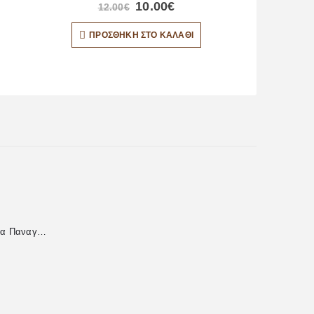
10.00
€
12.00
€
ΠΡΟΣΘΉΚΗ ΣΤΟ ΚΑΛΆΘΙ
Χειροποίητη Εικόνα Παναγία Επτασπάθη από Υγρό Γυαλί