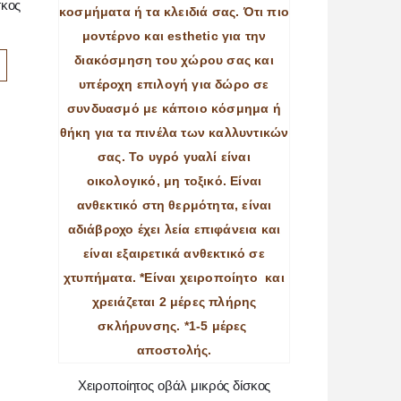
σκος
ΕΞ
ΔΙΑΒΆ
Χειροποίητος οβάλ μικρός δίσκος