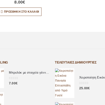
8.00
€
ΠΡΟΣΘΉΚΗ ΣΤΟ ΚΑΛΆΘΙ
LLING
ΤΕΛΕΥΤΑΊΕΣ ΔΗΜΙΟΥΡΓΊΕΣ
Μπρελόκ με στοιχεία γέννησης μωρού
0
out of 5
7.00
€
0
out of 5
25.00
€