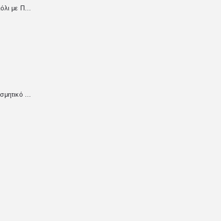
Χειροποίητο Βραχιόλι με Περλέ Χάντρες & Μεταλλική Καρδιά
Χειροποίητο Διακοσμητικό από Υγρό Γυαλί για Συναδέλφους – Προσωποποιημένο Δώρο με Αφιέρωση