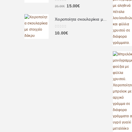
0
out of 5
15.00
€
20.00
€
Χειροποίητα σκουλαρίκια με στοιχείο δάκρυ
0
out of 5
10.00
€