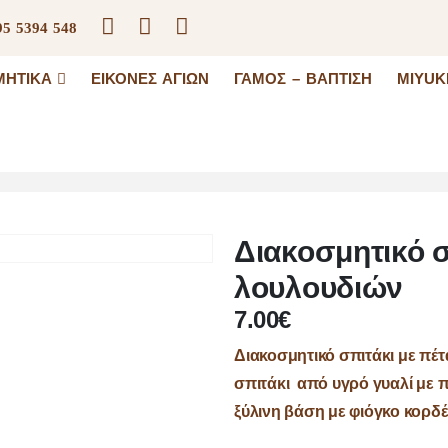
95 5394 548
ΜΗΤΙΚΆ
ΕΙΚΌΝΕΣ ΑΓΊΩΝ
ΓΆΜΟΣ – ΒΆΠΤΙΣΗ
MIYUK
Διακοσμητικό σ
λουλουδιών
7.00
€
Διακοσμητικό σπιτάκι με πέ
σπιτάκι από υγρό γυαλί με 
ξύλινη βάση με φιόγκο κορδέλ