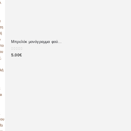
Μπρελόκ μονόγραμμα φούξια
0
out of 5
5.00
€