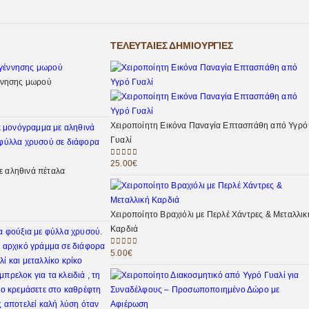
ΤΕΛΕΥΤΑΊΕΣ ΔΗΜΙΟΥΡΓΊΕΣ
έννησης μωρού
Χειροποίητη Εικόνα Παναγία Επτασπάθη από Υγρό
Γυαλί
25.00
€
0
out of 5
 αληθινά πέταλα
Χειροποίητο Βραχιόλι με Περλέ Χάντρες & Μεταλλικ
Καρδιά
5.00
€
0
out of 5