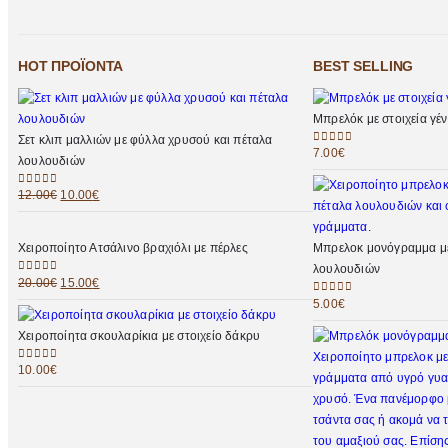
HOT ΠΡΟΪΌΝΤΑ
BEST SELLING
Μπρελόκ με στοιχεία γ
Σετ κλιπ μαλλιών με φύλλα χρυσού και πέταλα
7.00
€
0
out of 5
λουλουδιών
12.00
€
10.00
€
0
out of 5
Χειροποίητο Ατσάλινο βραχιόλι με πέρλες
Μπρελοκ μονόγραμμα με
λουλουδιών
20.00
€
15.00
€
0
out of 5
5.00
€
0
out of 5
Χειροποίητα σκουλαρίκια με στοιχείο δάκρυ
10.00
€
0
out of 5