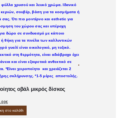
Χειροποίητος
οίητος οβάλ μικρός δίσκος
12.00
€
Προσθήκη στο κα
.00
€
η στο καλάθι
Πρόσθ