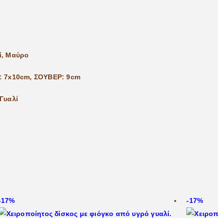
ί, Μαύρο
: 7x10cm, ΣΟΥΒΕΡ: 9cm
Γυαλί
-17%
-17%