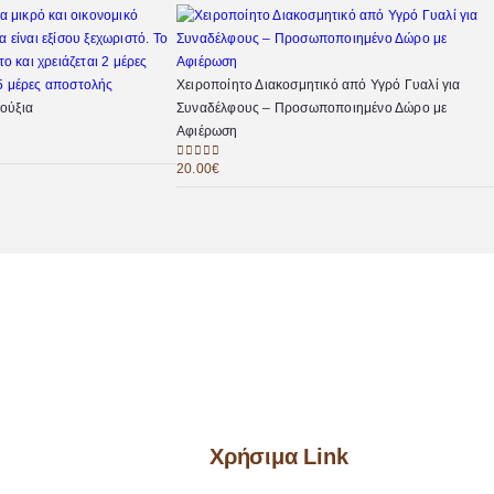
Χειροποίητο Διακοσμητικό από Υγρό Γυαλί για
ούξια
Συναδέλφους – Προσωποποιημένο Δώρο με
Αφιέρωση
20.00
€
0
out of 5
Χρήσιμα Link