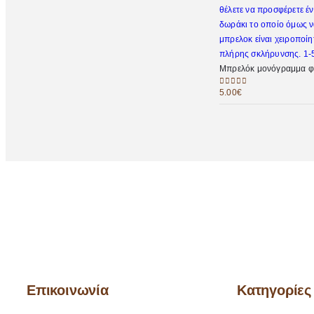
Μπρελόκ μονόγραμμα φ
5.00
€
0
out of 5
Επικοινωνία
Κατηγορίες