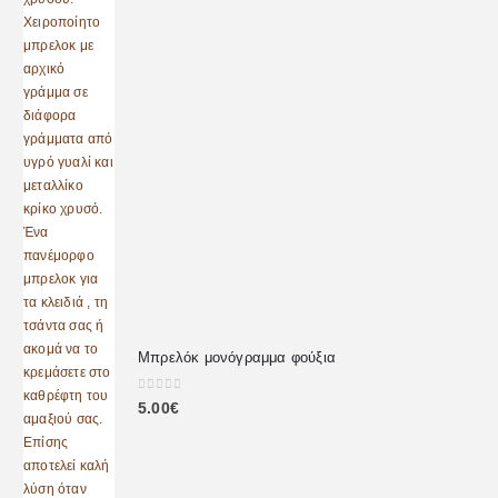
Μπρελόκ μονόγραμμα φούξια
0
out of 5
5.00
€