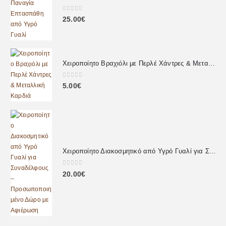
0
out of 5
25.00
€
Χειροποίητο Βραχιόλι με Περλέ Χάντρες & Μεταλλική Καρδιά
0
out of 5
5.00
€
Χειροποίητο Διακοσμητικό από Υγρό Γυαλί για Συναδέλφους – Προσωποποιημένο Δώρο με Αφιέρωση
0
out of 5
20.00
€