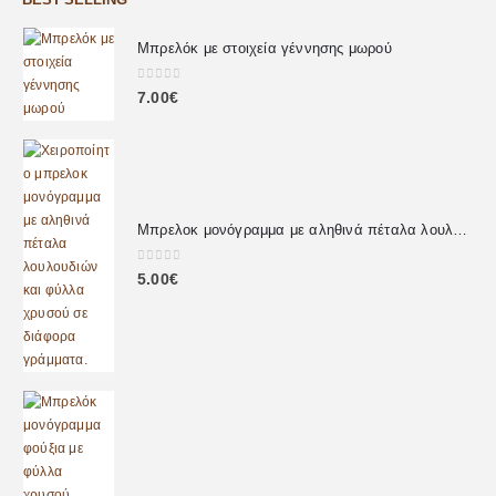
Μπρελόκ με στοιχεία γέννησης μωρού
0
out of 5
7.00
€
Μπρελοκ μονόγραμμα με αληθινά πέταλα λουλουδιών
0
out of 5
5.00
€