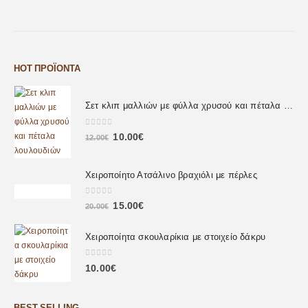
HOT ΠΡΟΪΌΝΤΑ
Σετ κλιπ μαλλιών με φύλλα χρυσού και πέταλα λουλουδιών
0
out of 5
10.00
€
12.00
€
Χειροποίητο Ατσάλινο βραχιόλι με πέρλες
0
out of 5
15.00
€
20.00
€
Χειροποίητα σκουλαρίκια με στοιχείο δάκρυ
0
out of 5
10.00
€
BEST SELLING