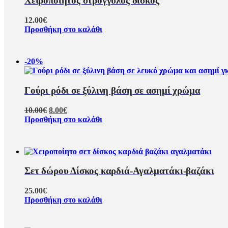
Χειροποίητος στρόγγυλος δίσκος
12.00
€
Προσθήκη στο καλάθι
-20%
Γούρι ρόδι σε ξύλινη βάση σε ασημί χρώμα
Original
Η
10.00
€
8.00
€
price
τρέχουσα
Προσθήκη στο καλάθι
was:
τιμή
10.00€.
είναι:
8.00€.
Σετ δώρου Δίσκος καρδιά-Αγαλματάκι-βαζάκι
25.00
€
Προσθήκη στο καλάθι