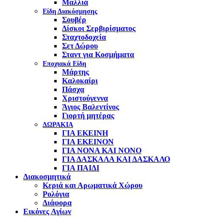
Μαλλιά
Είδη Διακόσμησης
Σουβέρ
Δίσκοι Σερβιρίσματος
Σταχτοδοχεία
Σετ Δώρου
Σταντ για Κοσμήματα
Εποχιακά Είδη
Μάρτης
Καλοκαίρι
Πάσχα
Χριστούγεννα
Άγιος Βαλεντίνος
Γιορτή μητέρας
ΔΩΡΑΚΙΑ
ΓΙΑ ΕΚΕΙΝΗ
ΓΙΑ ΕΚΕΙΝΟΝ
ΓΙΑ ΝΟΝΑ ΚΑΙ ΝΟΝΟ
ΓΙΑ ΔΑΣΚΑΛΑ ΚΑΙ ΔΑΣΚΑΛΟ
ΓΙΑ ΠΑΙΔΙ
Διακοσμητικά
Κεριά και Αρωματικά Χώρου
Ρολόγια
Διάφορα
Εικόνες Αγίων