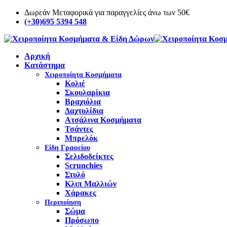
Δωρεάν Μεταφορικά για παραγγελίες άνω των 50€
(+30)695 5394 548
Αρχική
Κατάστημα
Χειροποίητα Κοσμήματα
Κολιέ
Σκουλαρίκια
Βραχιόλια
Δαχτυλίδια
Ατσάλινα Κοσμήματα
Τσάντες
Μπρελόκ
Είδη Γραφείου
Σελιδοδείκτες
Scrunchies
Στυλό
Κλιπ Μαλλιών
Χάρακες
Περιποίηση
Σώμα
Πρόσωπο