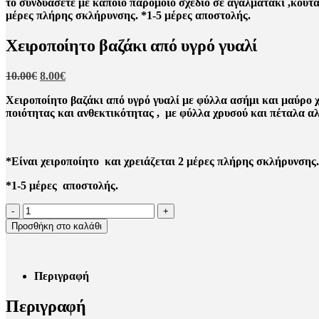
Χειροποίητο βαζάκι από υγρό γυαλί
Original
Η
10.00
€
8.00
€
price
τρέχουσα
Χειροποίητο βαζάκι από υγρό γυαλί με φύλλα ασήμι και μαύρο χ
was:
τιμή
ποιότητας και ανθεκτικότητας , με φύλλα χρυσού και πέταλα α
10.00€.
είναι:
8.00€.
*Είναι χειροποίητο και χρειάζεται 2 μέρες πλήρης σκλήρυνσης.
*1-5 μέρες αποστολής.
-
+
Προσθήκη στο καλάθι
Περιγραφή
Περιγραφή