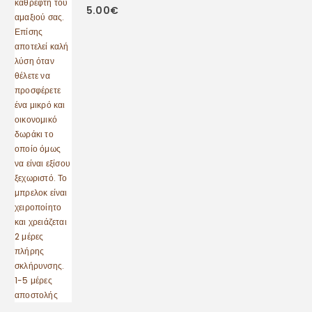
Μπρελόκ μονόγραμμα φούξια
0
out of 5
5.00
€