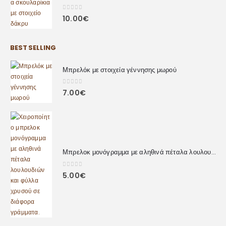
HOT ΠΡΟΪΌΝΤΑ
Σετ κλιπ μαλλιών με φύλλα χρυσού και πέταλα λουλουδιών
0
out of 5
10.00
€
12.00
€
Χειροποίητο Ατσάλινο βραχιόλι με πέρλες
0
out of 5
15.00
€
20.00
€
Χειροποίητα σκουλαρίκια με στοιχείο δάκρυ
0
out of 5
10.00
€