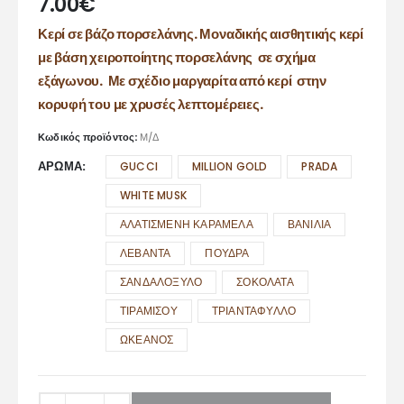
7.00
€
Κερί σε βάζο πορσελάνης. Μοναδικής αισθητικής κερί
με βάση χειροποίητης πορσελάνης σε σχήμα
εξάγωνου. Με σχέδιο μαργαρίτα από κερί στην
κορυφή του με χρυσές λεπτομέρειες.
Κωδικός προϊόντος:
Μ/Δ
ΑΡΩΜΑ
GUCCI
MILLION GOLD
PRADA
WHITE MUSK
ΑΛΑΤΙΣΜΕΝΗ ΚΑΡΑΜΕΛΑ
ΒΑΝΙΛΙΑ
ΛΕΒΑΝΤΑ
ΠΟΥΔΡΑ
ΣΑΝΔΑΛΟΞΥΛΟ
ΣΟΚΟΛΑΤΑ
ΤΙΡΑΜΙΣΟΥ
ΤΡΙΑΝΤΑΦΥΛΛΟ
ΩΚΕΑΝΟΣ