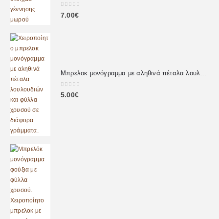
0
out of 5
7.00
€
Μπρελοκ μονόγραμμα με αληθινά πέταλα λουλουδιών
0
out of 5
5.00
€