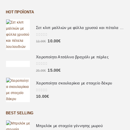
HOT ΠΡΟΪΌΝΤΑ
Σετ κλιπ μαλλιών με φύλλα χρυσού και πέταλα λουλουδιών
0
out of 5
10.00
€
12.00
€
Χειροποίητο Ατσάλινο βραχιόλι με πέρλες
0
out of 5
15.00
€
20.00
€
Χειροποίητα σκουλαρίκια με στοιχείο δάκρυ
0
out of 5
10.00
€
BEST SELLING
Μπρελόκ με στοιχεία γέννησης μωρού