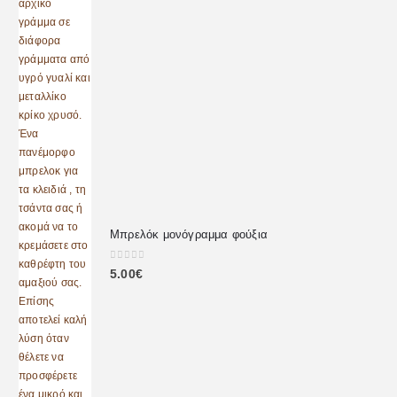
Μπρελόκ μονόγραμμα φούξια
0
out of 5
5.00
€