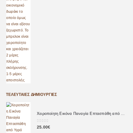
ΤΕΛΕΥΤΑΊΕΣ ΔΗΜΙΟΥΡΓΊΕΣ
Χειροποίητη Εικόνα Παναγία Επτασπάθη από Υγρό Γυαλί
0
out of 5
25.00
€