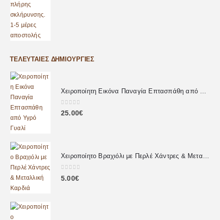
ΤΕΛΕΥΤΑΊΕΣ ΔΗΜΙΟΥΡΓΊΕΣ
Χειροποίητη Εικόνα Παναγία Επτασπάθη από Υγρό Γυαλί
0
out of 5
25.00
€
Χειροποίητο Βραχιόλι με Περλέ Χάντρες & Μεταλλική Καρδιά
0
out of 5
5.00
€