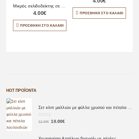
4.00
€
Μικρός σελιδοδείκτης σε αποχρώσεις του κίτρινου
4.00
€
ΠΡΟΣΘΉΚΗ ΣΤΟ ΚΑΛΆΘΙ
ΠΡΟΣΘΉΚΗ ΣΤΟ ΚΑΛΆΘΙ
HOT ΠΡΟΪΌΝΤΑ
Σετ κλιπ μαλλιών με φύλλα χρυσού και πέταλα λουλουδιών
0
out of 5
10.00
€
12.00
€
Χειροποίητο Ατσάλινο βραχιόλι με πέρλες