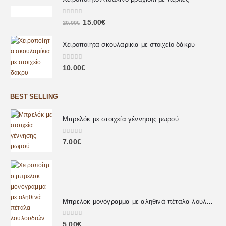
0
out of 5
15.00
€
20.00
€
Χειροποίητα σκουλαρίκια με στοιχείο δάκρυ
0
out of 5
10.00
€
BEST SELLING
Μπρελόκ με στοιχεία γέννησης μωρού
0
out of 5
7.00
€
Μπρελοκ μονόγραμμα με αληθινά πέταλα λουλουδιών
0
out of 5
5.00
€