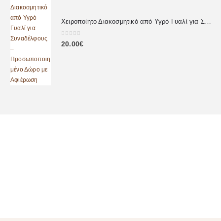
Χειροποίητο Διακοσμητικό από Υγρό Γυαλί για Συναδέλφους – Προσωποποιημένο Δώρο με Αφιέρωση
0
out of 5
20.00
€