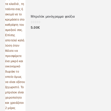
Μπρελόκ μονόγραμμα φούξια
0
out of 5
5.00
€